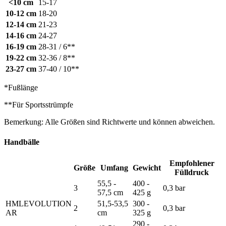
<10 cm
15-17
10-12 cm
18-20
12-14 cm
21-23
14-16 cm
24-27
16-19 cm
28-31 / 6**
19-22 cm
32-36 / 8**
23-27 cm
37-40 / 10**
*Fußlänge
**Für Sportsstrümpfe
Bemerkung: Alle Größen sind Richtwerte und können abweichen.
Handbälle
Empfohlener
Größe
Umfang
Gewicht
Fülldruck
55,5 -
400 -
3
0,3 bar
57,5 cm
425 g
HMLEVOLUTION
51,5-53,5
300 -
2
0,3 bar
AR
cm
325 g
290 -