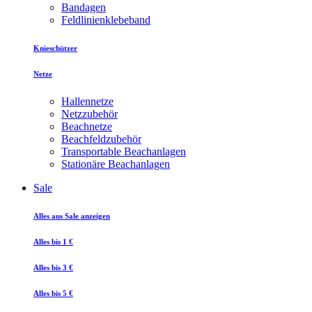
Bandagen
Feldlinienklebeband
Knieschützer
Netze
Hallennetze
Netzzubehör
Beachnetze
Beachfeldzubehör
Transportable Beachanlagen
Stationäre Beachanlagen
Sale
Alles aus Sale anzeigen
Alles bis 1 €
Alles bis 3 €
Alles bis 5 €