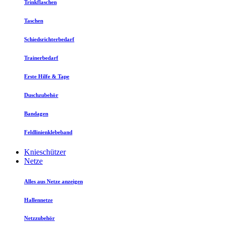
Trinkflaschen
Taschen
Schiedsrichterbedarf
Trainerbedarf
Erste Hilfe & Tape
Duschzubehör
Bandagen
Feldlinienklebeband
Knieschützer
Netze
Alles aus Netze anzeigen
Hallennetze
Netzzubehör