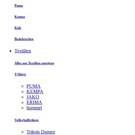
Puma
Kempa
Kids
Badelatschen
Textilien
Alles aus Textilien anzeigen
T-Shirts
PUMA
KEMPA
JAKO
ERIMA
hummel
Volleyballtrikots
Trikots Damen