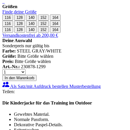
Größen
Finde deine Größe
116
128
140
152
164
116
128
140
152
164
116
128
140
152
164
Versandkostenfrei ab 200,00 €
Deine Auswahl
Sonderpreis nur gültig bis
Farbe:
STEEL GRAY/WHITE
Größe:
Bitte Größe wählen
Preis:
Bitte Größe wählen
Art.-Nr.:
230878-1299
In den Warenkorb
Als Satz/mit Aufdruck bestellen
Musterbestellung
Teilen:
Die Kinderjacke für das Training im Outdoor
Gewebtes Material.
Normale Passform.
Dekorative Paspel-Details.
Seitentaschen.