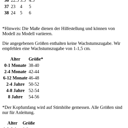
36
22.5
3.5
4.5
37
23
4
5
38
24
5
6
*Hinweis: Die Maße dienen der Hilfestellung und können von
Modell zu Modell variieren.
Die angegebenen Größen enthalten keine Wachstumszugabe. Wir
empfehlen eine Wachstumszugabe von 1-1,5 cm.
Alter
Größe*
0-1 Monate
38-40
2-4 Monate
42-44
6-12 Monate
46-48
2-4 Jahre
50-52
4-8 Jahre
52-54
8 Jahre
54-56
*Der Kopfumfang wird auf Stirnhöhe gemessen. Alle Größen sind
nur für Anleitung.
Alter
Größe