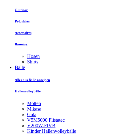
Outdoor
Poloshirts
Accessoires
Running
Hosen
Shirts
Bälle
Alles aus Bälle anzeigen
Hallenvolleybälle
Molten
Mikasa
Gala
V5M5000 Flistatec
V200W-FIVB
Kinder Hallenvolleybälle