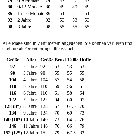
74
6-9 Monate
74
47
47
47
80
9-12 Monate
80
49
49
49
86
15-16 Monate
86
51
51
51
92
2 Jahre
92
53
53
53
98
3 Jahre
98
55
55
55
Alle Maße sind in Zentimetern angegeben. Sie können variieren und
sind nur als Orientierungshilfe gedacht.
Größe
Alter
Größe
Brust
Taille
Hüfte
92
2 Jahre
92
53
53
53
98
3 Jahre
98
55
55
55
104
4 Jahre
104
57
54
58
110
5 Jahre
110
59
56
61
116
6 Jahre
116
61
58
64
122
7 Jahre
122
64
60
67
128 (8*)
8 Jahre
128
67
61.5
70
134
9 Jahre
134
70
60
73
140 (10*)
10 Jahre
140
73
64.5
76
146
11 Jahre
146
76
66
79
152 (12*)
12 Jahre
152
79
67.5
82