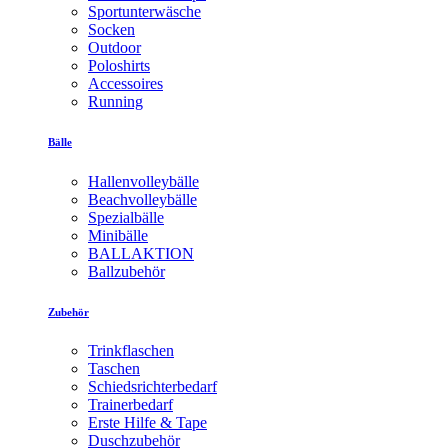
Sportunterwäsche
Socken
Outdoor
Poloshirts
Accessoires
Running
Bälle
Hallenvolleybälle
Beachvolleybälle
Spezialbälle
Minibälle
BALLAKTION
Ballzubehör
Zubehör
Trinkflaschen
Taschen
Schiedsrichterbedarf
Trainerbedarf
Erste Hilfe & Tape
Duschzubehör