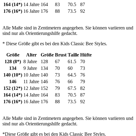
164 (14*)
14 Jahre
164
83
70.5
87
176 (16*)
16 Jahre
176
88
73.5
92
Alle Maße sind in Zentimetern angegeben. Sie können variieren und
sind nur als Orientierungshilfe gedacht.
* Diese Größe gibt es bei den Kids Classic Bee Styles.
Größe
Alter
Größe
Brust
Taille
Hüfte
128 (8*)
8 Jahre
128
67
61.5
70
134
9 Jahre
134
70
60
73
140 (10*)
10 Jahre
140
73
64.5
76
146
11 Jahre
146
76
66
79
152 (12*)
12 Jahre
152
79
67.5
82
164 (14*)
14 Jahre
164
83
70.5
87
176 (16*)
16 Jahre
176
88
73.5
92
Alle Maße sind in Zentimetern angegeben. Sie können variieren und
sind nur als Orientierungshilfe gedacht.
*Diese Größe gibt es bei den Kids Classic Bee Styles.