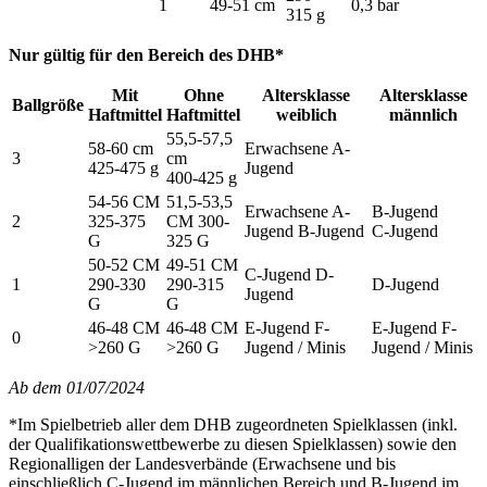
1
49-51 cm
0,3 bar
315 g
Nur gültig für den Bereich des DHB*
Mit
Ohne
Altersklasse
Altersklasse
Ballgröße
Haftmittel
Haftmittel
weiblich
männlich
55,5-57,5
58-60 cm
Erwachsene A-
3
cm
425-475 g
Jugend
400-425 g
54-56 CM
51,5-53,5
Erwachsene A-
B-Jugend
2
325-375
CM 300-
Jugend B-Jugend
C-Jugend
G
325 G
50-52 CM
49-51 CM
C-Jugend D-
1
290-330
290-315
D-Jugend
Jugend
G
G
46-48 CM
46-48 CM
E-Jugend F-
E-Jugend F-
0
>260 G
>260 G
Jugend / Minis
Jugend / Minis
Ab dem 01/07/2024
*Im Spielbetrieb aller dem DHB zugeordneten Spielklassen (inkl.
der Qualifikationswettbewerbe zu diesen Spielklassen) sowie den
Regionalligen der Landesverbände (Erwachsene und bis
einschließlich C-Jugend im männlichen Bereich und B-Jugend im