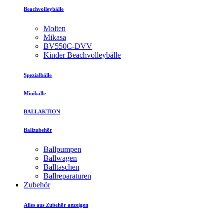
Beachvolleybälle
Molten
Mikasa
BV550C-DVV
Kinder Beachvolleybälle
Spezialbälle
Minibälle
BALLAKTION
Ballzubehör
Ballpumpen
Ballwagen
Balltaschen
Ballreparaturen
Zubehör
Alles aus Zubehör anzeigen