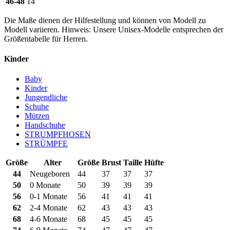
46-48
14
Die Maße dienen der Hilfestellung und können von Modell zu
Modell variieren. Hinweis: Unsere Unisex-Modelle entsprechen der
Größentabelle für Herren.
Kinder
Baby
Kinder
Jungendliche
Schuhe
Mützen
Handschuhe
STRUMPFHOSEN
STRÜMPFE
Größe
Alter
Größe
Brust
Taille
Hüfte
44
Neugeboren
44
37
37
37
50
0 Monate
50
39
39
39
56
0-1 Monate
56
41
41
41
62
2-4 Monate
62
43
43
43
68
4-6 Monate
68
45
45
45