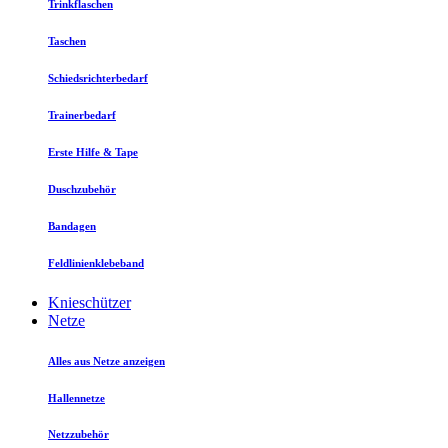
Trinkflaschen
Taschen
Schiedsrichterbedarf
Trainerbedarf
Erste Hilfe & Tape
Duschzubehör
Bandagen
Feldlinienklebeband
Knieschützer
Netze
Alles aus Netze anzeigen
Hallennetze
Netzzubehör