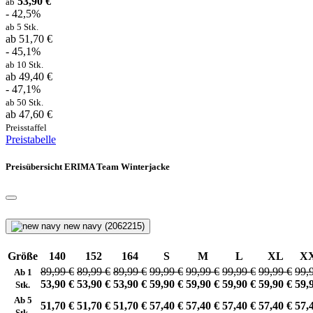
53,90 €
ab
- 42,5%
ab 5 Stk.
ab 51,70 €
- 45,1%
ab 10 Stk.
ab 49,40 €
- 47,1%
ab 50 Stk.
ab 47,60 €
Preisstaffel
Preistabelle
Preisübersicht ERIMA Team Winterjacke
new navy (2062215)
Größe
140
152
164
S
M
L
XL
X
89,99 €
89,99 €
89,99 €
99,99 €
99,99 €
99,99 €
99,99 €
99,
Ab 1
53,90 €
53,90 €
53,90 €
59,90 €
59,90 €
59,90 €
59,90 €
59,
Stk.
Ab 5
51,70 €
51,70 €
51,70 €
57,40 €
57,40 €
57,40 €
57,40 €
57,
Stk.