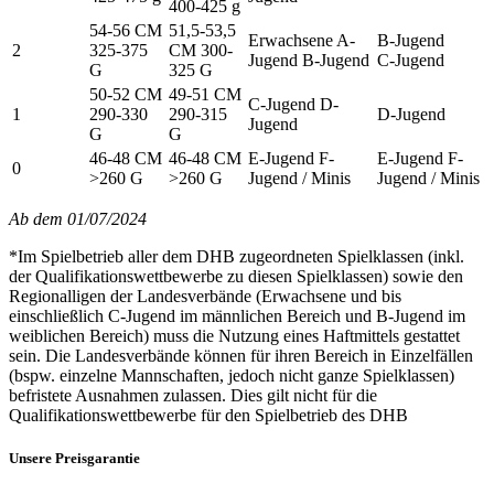
400-425 g
54-56 CM
51,5-53,5
Erwachsene A-
B-Jugend
2
325-375
CM 300-
Jugend B-Jugend
C-Jugend
G
325 G
50-52 CM
49-51 CM
C-Jugend D-
1
290-330
290-315
D-Jugend
Jugend
G
G
46-48 CM
46-48 CM
E-Jugend F-
E-Jugend F-
0
>260 G
>260 G
Jugend / Minis
Jugend / Minis
Ab dem 01/07/2024
*Im Spielbetrieb aller dem DHB zugeordneten Spielklassen (inkl.
der Qualifikationswettbewerbe zu diesen Spielklassen) sowie den
Regionalligen der Landesverbände (Erwachsene und bis
einschließlich C-Jugend im männlichen Bereich und B-Jugend im
weiblichen Bereich) muss die Nutzung eines Haftmittels gestattet
sein. Die Landesverbände können für ihren Bereich in Einzelfällen
(bspw. einzelne Mannschaften, jedoch nicht ganze Spielklassen)
befristete Ausnahmen zulassen. Dies gilt nicht für die
Qualifikationswettbewerbe für den Spielbetrieb des DHB
Unsere Preisgarantie