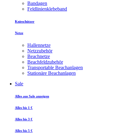
Bandagen
Feldlinienklebeband
Knieschützer
Netze
Hallennetze
Netzzubehör
Beachnetze
Beachfeldzubehör
Transportable Beachanlagen
Stationäre Beachanlagen
Sale
Alles aus Sale anzeigen
Alles bis 1 €
Alles bis 3 €
Alles bis 5 €