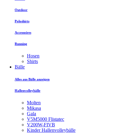
Outdoor
Poloshirts
Accessoires
Running
Hosen
Shirts
Bälle
Alles aus Bälle anzeigen
Hallenvolleybälle
Molten
Mikasa
Gala
V5M5000 Flistatec
V200W-FIVB
Kinder Hallenvolleybälle