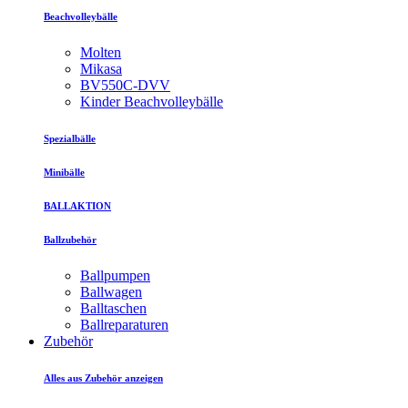
Beachvolleybälle
Molten
Mikasa
BV550C-DVV
Kinder Beachvolleybälle
Spezialbälle
Minibälle
BALLAKTION
Ballzubehör
Ballpumpen
Ballwagen
Balltaschen
Ballreparaturen
Zubehör
Alles aus Zubehör anzeigen