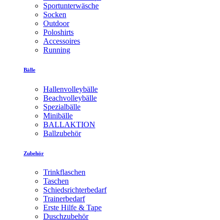
Sportunterwäsche
Socken
Outdoor
Poloshirts
Accessoires
Running
Bälle
Hallenvolleybälle
Beachvolleybälle
Spezialbälle
Minibälle
BALLAKTION
Ballzubehör
Zubehör
Trinkflaschen
Taschen
Schiedsrichterbedarf
Trainerbedarf
Erste Hilfe & Tape
Duschzubehör