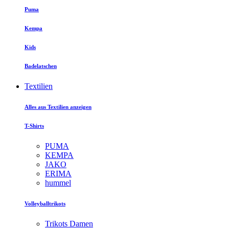
Puma
Kempa
Kids
Badelatschen
Textilien
Alles aus Textilien anzeigen
T-Shirts
PUMA
KEMPA
JAKO
ERIMA
hummel
Volleyballtrikots
Trikots Damen