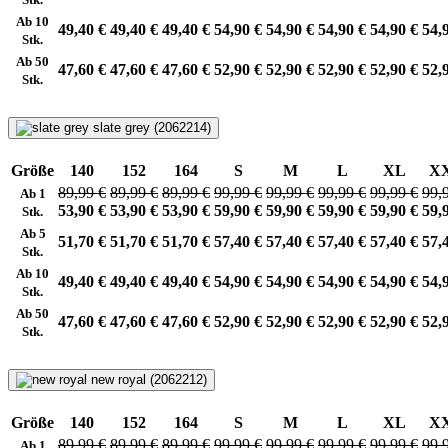
Ab 10
49,40 €
49,40 €
49,40 €
54,90 €
54,90 €
54,90 €
54,90 €
54,
Stk.
Ab 50
47,60 €
47,60 €
47,60 €
52,90 €
52,90 €
52,90 €
52,90 €
52,
Stk.
slate grey (2062214)
Größe
140
152
164
S
M
L
XL
X
89,99 €
89,99 €
89,99 €
99,99 €
99,99 €
99,99 €
99,99 €
99,
Ab 1
53,90 €
53,90 €
53,90 €
59,90 €
59,90 €
59,90 €
59,90 €
59,
Stk.
Ab 5
51,70 €
51,70 €
51,70 €
57,40 €
57,40 €
57,40 €
57,40 €
57,
Stk.
Ab 10
49,40 €
49,40 €
49,40 €
54,90 €
54,90 €
54,90 €
54,90 €
54,
Stk.
Ab 50
47,60 €
47,60 €
47,60 €
52,90 €
52,90 €
52,90 €
52,90 €
52,
Stk.
new royal (2062212)
Größe
140
152
164
S
M
L
XL
X
89,99 €
89,99 €
89,99 €
99,99 €
99,99 €
99,99 €
99,99 €
99,
Ab 1