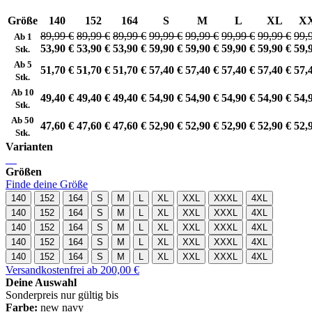
Größe
140
152
164
S
M
L
XL
X
89,99 €
89,99 €
89,99 €
99,99 €
99,99 €
99,99 €
99,99 €
99,
Ab 1
53,90 €
53,90 €
53,90 €
59,90 €
59,90 €
59,90 €
59,90 €
59,
Stk.
Ab 5
51,70 €
51,70 €
51,70 €
57,40 €
57,40 €
57,40 €
57,40 €
57,
Stk.
Ab 10
49,40 €
49,40 €
49,40 €
54,90 €
54,90 €
54,90 €
54,90 €
54,
Stk.
Ab 50
47,60 €
47,60 €
47,60 €
52,90 €
52,90 €
52,90 €
52,90 €
52,
Stk.
Varianten
Größen
Finde deine Größe
140
152
164
S
M
L
XL
XXL
XXXL
4XL
140
152
164
S
M
L
XL
XXL
XXXL
4XL
140
152
164
S
M
L
XL
XXL
XXXL
4XL
140
152
164
S
M
L
XL
XXL
XXXL
4XL
140
152
164
S
M
L
XL
XXL
XXXL
4XL
Versandkostenfrei ab 200,00 €
Deine Auswahl
Sonderpreis nur gültig bis
Farbe:
new navy