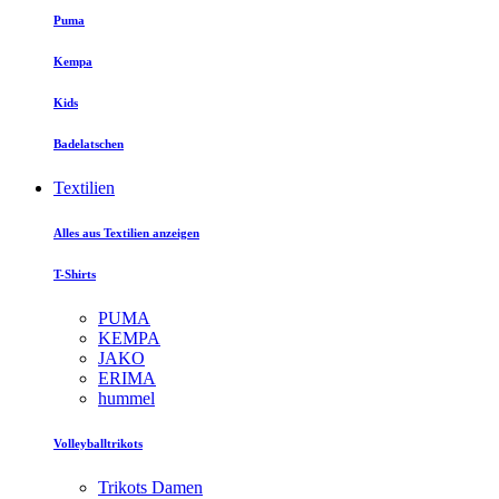
Puma
Kempa
Kids
Badelatschen
Textilien
Alles aus Textilien anzeigen
T-Shirts
PUMA
KEMPA
JAKO
ERIMA
hummel
Volleyballtrikots
Trikots Damen