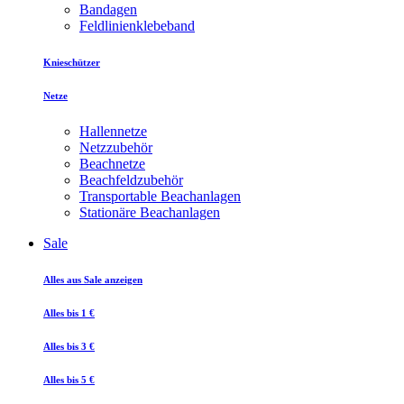
Bandagen
Feldlinienklebeband
Knieschützer
Netze
Hallennetze
Netzzubehör
Beachnetze
Beachfeldzubehör
Transportable Beachanlagen
Stationäre Beachanlagen
Sale
Alles aus Sale anzeigen
Alles bis 1 €
Alles bis 3 €
Alles bis 5 €