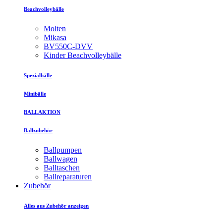
Beachvolleybälle
Molten
Mikasa
BV550C-DVV
Kinder Beachvolleybälle
Spezialbälle
Minibälle
BALLAKTION
Ballzubehör
Ballpumpen
Ballwagen
Balltaschen
Ballreparaturen
Zubehör
Alles aus Zubehör anzeigen