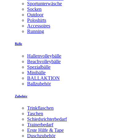
Sportunterwäsche
Socken
Outdoor
Poloshirts
Accessoires
Running
Bälle
Hallenvolleybälle
Beachvolleybälle
Spezialbälle
Minibälle
BALLAKTION
Ballzubehör
Zubehör
Trinkflaschen
Taschen
Schiedsrichterbedarf
Trainerbedarf
Erste Hilfe & Tape
Duschzubehör