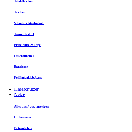
Trinkflaschen
Taschen
Schiedsrichterbedarf
Trainerbedarf
Erste Hilfe & Tape
Duschzubehör
Bandagen
Feldlinienklebeband
Knieschützer
Netze
Alles aus Netze anzeigen
Hallennetze
Netzzubehör