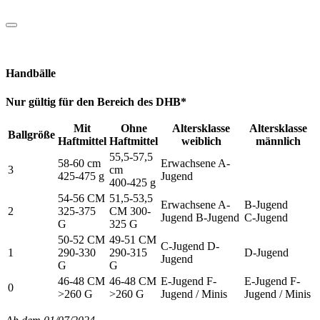
Handbälle
Nur gültig für den Bereich des DHB*
Mit
Ohne
Altersklasse
Altersklasse
Ballgröße
Haftmittel
Haftmittel
weiblich
männlich
55,5-57,5
58-60 cm
Erwachsene A-
3
cm
425-475 g
Jugend
400-425 g
54-56 CM
51,5-53,5
Erwachsene A-
B-Jugend
2
325-375
CM 300-
Jugend B-Jugend
C-Jugend
G
325 G
50-52 CM
49-51 CM
C-Jugend D-
1
290-330
290-315
D-Jugend
Jugend
G
G
46-48 CM
46-48 CM
E-Jugend F-
E-Jugend F-
0
>260 G
>260 G
Jugend / Minis
Jugend / Minis