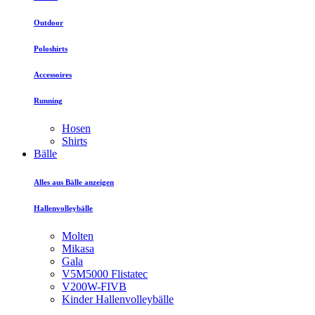
Outdoor
Poloshirts
Accessoires
Running
Hosen
Shirts
Bälle
Alles aus Bälle anzeigen
Hallenvolleybälle
Molten
Mikasa
Gala
V5M5000 Flistatec
V200W-FIVB
Kinder Hallenvolleybälle