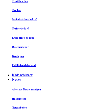
Trinkflaschen
Taschen
Schiedsrichterbedarf
Trainerbedarf
Erste Hilfe & Tape
Duschzubehör
Bandagen
Feldlinienklebeband
Knieschützer
Netze
Alles aus Netze anzeigen
Hallennetze
Netzzubehör