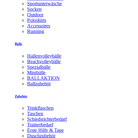
Sportunterwäsche
Socken
Outdoor
Poloshirts
Accessoires
Running
Bälle
Hallenvolleybälle
Beachvolleybälle
Spezialbälle
Minibälle
BALLAKTION
Ballzubehör
Zubehör
Trinkflaschen
Taschen
Schiedsrichterbedarf
Trainerbedarf
Erste Hilfe & Tape
Duschzubehör