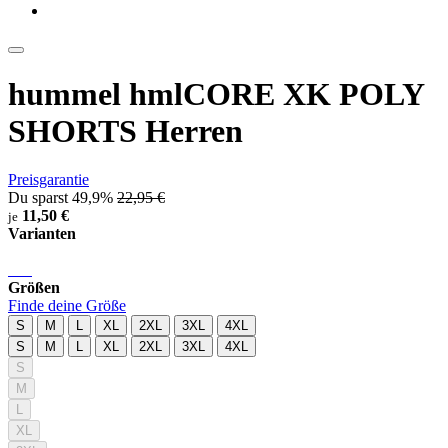
hummel hmlCORE XK POLY
SHORTS Herren
Preisgarantie
Du sparst 49,9%
22,95 €
11,50 €
je
Varianten
Größen
Finde deine Größe
S
M
L
XL
2XL
3XL
4XL
S
M
L
XL
2XL
3XL
4XL
S
M
L
XL