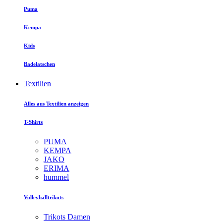
Puma
Kempa
Kids
Badelatschen
Textilien
Alles aus Textilien anzeigen
T-Shirts
PUMA
KEMPA
JAKO
ERIMA
hummel
Volleyballtrikots
Trikots Damen