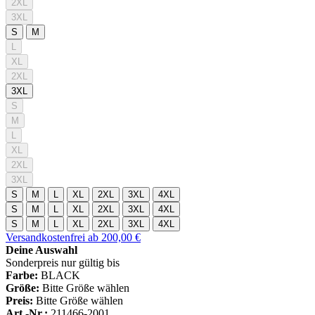
2XL
3XL
S
M
L
XL
2XL
3XL
S
M
L
XL
2XL
3XL
S
M
L
XL
2XL
3XL
4XL
S
M
L
XL
2XL
3XL
4XL
S
M
L
XL
2XL
3XL
4XL
Versandkostenfrei ab 200,00 €
Deine Auswahl
Sonderpreis nur gültig bis
Farbe:
BLACK
Größe:
Bitte Größe wählen
Preis:
Bitte Größe wählen
Art.-Nr.:
211466-2001