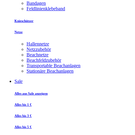
Bandagen
Feldlinienklebeband
Knieschützer
Netze
Hallennetze
Netzzubehör
Beachnetze
Beachfeldzubehör
Transportable Beachanlagen
Stationäre Beachanlagen
Sale
Alles aus Sale anzeigen
Alles bis 1 €
Alles bis 3 €
Alles bis 5 €