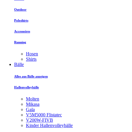
Outdoor
Poloshirts
Accessoires
Running
Hosen
Shirts
Bälle
Alles aus Bälle anzeigen
Hallenvolleybälle
Molten
Mikasa
Gala
V5M5000 Flistatec
V200W-FIVB
Kinder Hallenvolleybälle