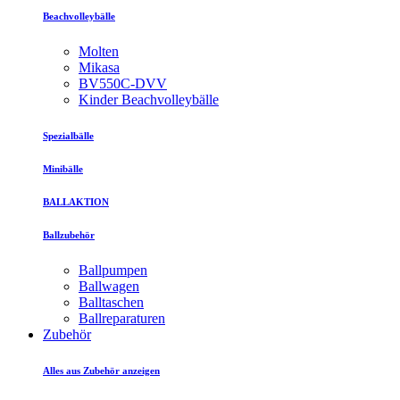
Beachvolleybälle
Molten
Mikasa
BV550C-DVV
Kinder Beachvolleybälle
Spezialbälle
Minibälle
BALLAKTION
Ballzubehör
Ballpumpen
Ballwagen
Balltaschen
Ballreparaturen
Zubehör
Alles aus Zubehör anzeigen