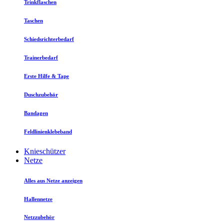
Trinkflaschen
Taschen
Schiedsrichterbedarf
Trainerbedarf
Erste Hilfe & Tape
Duschzubehör
Bandagen
Feldlinienklebeband
Knieschützer
Netze
Alles aus Netze anzeigen
Hallennetze
Netzzubehör