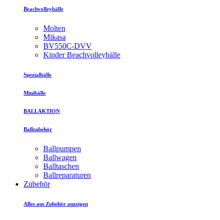
Beachvolleybälle
Molten
Mikasa
BV550C-DVV
Kinder Beachvolleybälle
Spezialbälle
Minibälle
BALLAKTION
Ballzubehör
Ballpumpen
Ballwagen
Balltaschen
Ballreparaturen
Zubehör
Alles aus Zubehör anzeigen