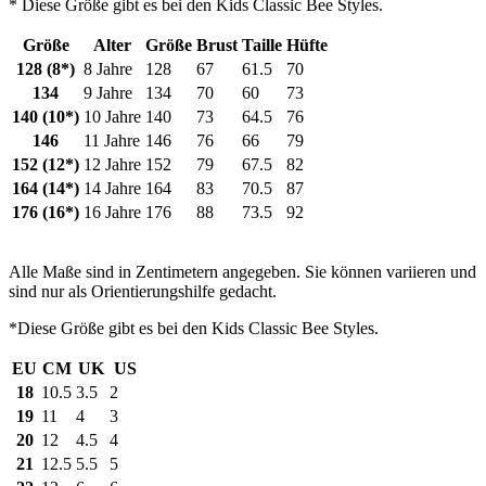
* Diese Größe gibt es bei den Kids Classic Bee Styles.
Größe
Alter
Größe
Brust
Taille
Hüfte
128 (8*)
8 Jahre
128
67
61.5
70
134
9 Jahre
134
70
60
73
140 (10*)
10 Jahre
140
73
64.5
76
146
11 Jahre
146
76
66
79
152 (12*)
12 Jahre
152
79
67.5
82
164 (14*)
14 Jahre
164
83
70.5
87
176 (16*)
16 Jahre
176
88
73.5
92
Alle Maße sind in Zentimetern angegeben. Sie können variieren und
sind nur als Orientierungshilfe gedacht.
*Diese Größe gibt es bei den Kids Classic Bee Styles.
EU
CM
UK
US
18
10.5
3.5
2
19
11
4
3
20
12
4.5
4
21
12.5
5.5
5