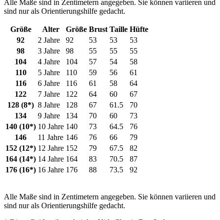
Alle Maße sind in Zentimetern angegeben. Sie können variieren und
sind nur als Orientierungshilfe gedacht.
Größe
Alter
Größe
Brust
Taille
Hüfte
92
2 Jahre
92
53
53
53
98
3 Jahre
98
55
55
55
104
4 Jahre
104
57
54
58
110
5 Jahre
110
59
56
61
116
6 Jahre
116
61
58
64
122
7 Jahre
122
64
60
67
128 (8*)
8 Jahre
128
67
61.5
70
134
9 Jahre
134
70
60
73
140 (10*)
10 Jahre
140
73
64.5
76
146
11 Jahre
146
76
66
79
152 (12*)
12 Jahre
152
79
67.5
82
164 (14*)
14 Jahre
164
83
70.5
87
176 (16*)
16 Jahre
176
88
73.5
92
Alle Maße sind in Zentimetern angegeben. Sie können variieren und
sind nur als Orientierungshilfe gedacht.