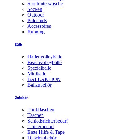
Sportunterwäsche
Socken
Outdoor
Poloshirts
Accessoires
Running
Bälle
Hallenvolleybälle
Beachvolleybälle
Spezialbälle
Minibälle
BALLAKTION
Ballzubehör
Zubehör
Trinkflaschen
Taschen
Schiedsrichterbedarf
Trainerbedarf
Erste Hilfe & Tape
Duschzubehör