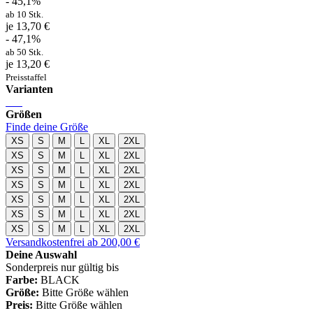
- 45,1%
ab 10 Stk.
je 13,70 €
- 47,1%
ab 50 Stk.
je 13,20 €
Preisstaffel
Varianten
Größen
Finde deine Größe
XS
S
M
L
XL
2XL
XS
S
M
L
XL
2XL
XS
S
M
L
XL
2XL
XS
S
M
L
XL
2XL
XS
S
M
L
XL
2XL
XS
S
M
L
XL
2XL
XS
S
M
L
XL
2XL
Versandkostenfrei ab 200,00 €
Deine Auswahl
Sonderpreis nur gültig bis
Farbe:
BLACK
Größe:
Bitte Größe wählen
Preis:
Bitte Größe wählen