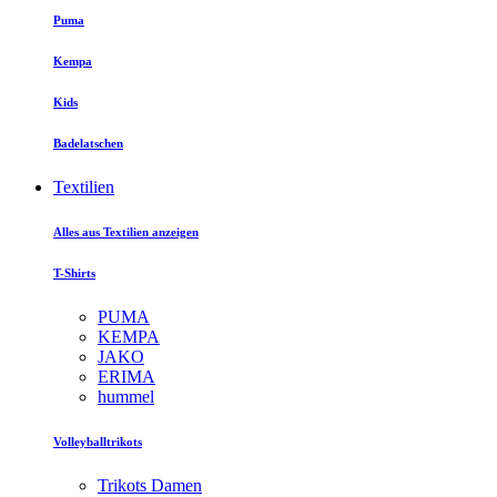
Puma
Kempa
Kids
Badelatschen
Textilien
Alles aus Textilien anzeigen
T-Shirts
PUMA
KEMPA
JAKO
ERIMA
hummel
Volleyballtrikots
Trikots Damen