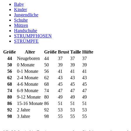
Baby
Kinder
Jungendliche
Schuhe
Mützen
Handschuhe
STRUMPFHOSEN
STRÜMPFE
Größe
Alter
Größe
Brust
Taille
Hüfte
44
Neugeboren
44
37
37
37
50
0 Monate
50
39
39
39
56
0-1 Monate
56
41
41
41
62
2-4 Monate
62
43
43
43
68
4-6 Monate
68
45
45
45
74
6-9 Monate
74
47
47
47
80
9-12 Monate
80
49
49
49
86
15-16 Monate
86
51
51
51
92
2 Jahre
92
53
53
53
98
3 Jahre
98
55
55
55