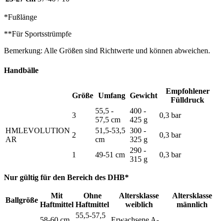
*Fußlänge
**Für Sportsstrümpfe
Bemerkung: Alle Größen sind Richtwerte und können abweichen.
Handbälle
Empfohlener
Größe
Umfang
Gewicht
Fülldruck
55,5 -
400 -
3
0,3 bar
57,5 cm
425 g
HMLEVOLUTION
51,5-53,5
300 -
2
0,3 bar
AR
cm
325 g
290 -
1
49-51 cm
0,3 bar
315 g
Nur gültig für den Bereich des DHB*
Mit
Ohne
Altersklasse
Altersklasse
Ballgröße
Haftmittel
Haftmittel
weiblich
männlich
55,5-57,5
58-60 cm
Erwachsene A-