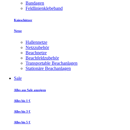
Bandagen
Feldlinienklebeband
Knieschützer
Netze
Hallennetze
Netzzubehör
Beachnetze
Beachfeldzubehör
Transportable Beachanlagen
Stationäre Beachanlagen
Sale
Alles aus Sale anzeigen
Alles bis 1 €
Alles bis 3 €
Alles bis 5 €