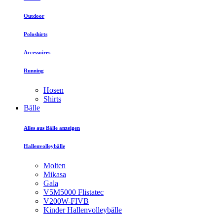
Outdoor
Poloshirts
Accessoires
Running
Hosen
Shirts
Bälle
Alles aus Bälle anzeigen
Hallenvolleybälle
Molten
Mikasa
Gala
V5M5000 Flistatec
V200W-FIVB
Kinder Hallenvolleybälle