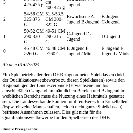
3
cm
425-475 g
Jugend
400-425 g
54-56 CM
51,5-53,5
Erwachsene A-
B-Jugend
2
325-375
CM 300-
Jugend B-Jugend
C-Jugend
G
325 G
50-52 CM
49-51 CM
C-Jugend D-
1
290-330
290-315
D-Jugend
Jugend
G
G
46-48 CM
46-48 CM
E-Jugend F-
E-Jugend F-
0
>260 G
>260 G
Jugend / Minis
Jugend / Minis
Ab dem 01/07/2024
*Im Spielbetrieb aller dem DHB zugeordneten Spielklassen (inkl.
der Qualifikationswettbewerbe zu diesen Spielklassen) sowie den
Regionalligen der Landesverbände (Erwachsene und bis
einschließlich C-Jugend im männlichen Bereich und B-Jugend im
weiblichen Bereich) muss die Nutzung eines Haftmittels gestattet
sein. Die Landesverbände können für ihren Bereich in Einzelfällen
(bspw. einzelne Mannschaften, jedoch nicht ganze Spielklassen)
befristete Ausnahmen zulassen. Dies gilt nicht für die
Qualifikationswettbewerbe für den Spielbetrieb des DHB
Unsere Preisgarantie