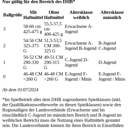
Nur gültig für den Bereich des DHB*
Mit
Ohne
Altersklasse
Altersklasse
Ballgröße
Haftmittel
Haftmittel
weiblich
männlich
55,5-57,5
58-60 cm
Erwachsene A-
3
cm
425-475 g
Jugend
400-425 g
54-56 CM
51,5-53,5
Erwachsene A-
B-Jugend
2
325-375
CM 300-
Jugend B-Jugend
C-Jugend
G
325 G
50-52 CM
49-51 CM
C-Jugend D-
1
290-330
290-315
D-Jugend
Jugend
G
G
46-48 CM
46-48 CM
E-Jugend F-
E-Jugend F-
0
>260 G
>260 G
Jugend / Minis
Jugend / Minis
Ab dem 01/07/2024
*Im Spielbetrieb aller dem DHB zugeordneten Spielklassen (inkl.
der Qualifikationswettbewerbe zu diesen Spielklassen) sowie den
Regionalligen der Landesverbände (Erwachsene und bis
einschließlich C-Jugend im männlichen Bereich und B-Jugend im
weiblichen Bereich) muss die Nutzung eines Haftmittels gestattet
sein. Die Landesverbände können für ihren Bereich in Einzelfällen