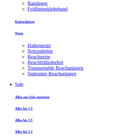
Bandagen
Feldlinienklebeband
Knieschützer
Netze
Hallennetze
Netzzubehör
Beachnetze
Beachfeldzubehör
Transportable Beachanlagen
Stationäre Beachanlagen
Sale
Alles aus Sale anzeigen
Alles bis 1 €
Alles bis 3 €
Alles bis 5 €