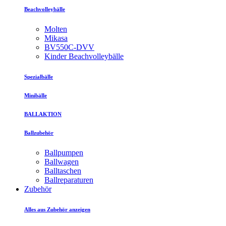
Beachvolleybälle
Molten
Mikasa
BV550C-DVV
Kinder Beachvolleybälle
Spezialbälle
Minibälle
BALLAKTION
Ballzubehör
Ballpumpen
Ballwagen
Balltaschen
Ballreparaturen
Zubehör
Alles aus Zubehör anzeigen