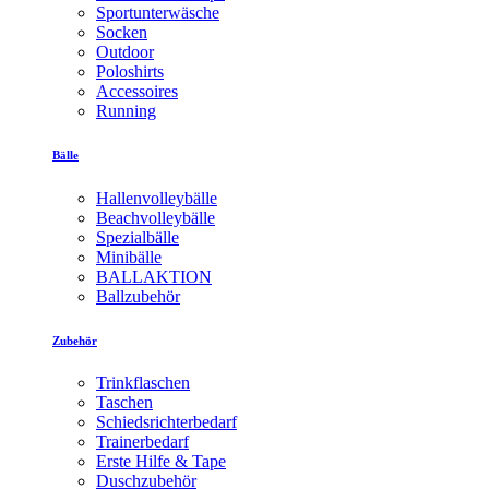
Sportunterwäsche
Socken
Outdoor
Poloshirts
Accessoires
Running
Bälle
Hallenvolleybälle
Beachvolleybälle
Spezialbälle
Minibälle
BALLAKTION
Ballzubehör
Zubehör
Trinkflaschen
Taschen
Schiedsrichterbedarf
Trainerbedarf
Erste Hilfe & Tape
Duschzubehör