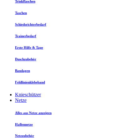
Trinkflaschen
Taschen
Schiedsrichterbedarf
Trainerbedarf
Erste Hilfe & Tape
Duschzubehör
Bandagen
Feldlinienklebeband
Knieschützer
Netze
Alles aus Netze anzeigen
Hallennetze
Netzzubehör