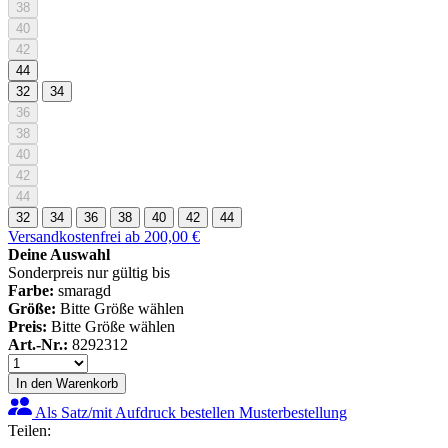
38
40
42
44
32
34
36
38
40
42
44
32
34
36
38
40
42
44
Versandkostenfrei ab 200,00 €
Deine Auswahl
Sonderpreis nur gültig bis
Farbe:
smaragd
Größe:
Bitte Größe wählen
Preis:
Bitte Größe wählen
Art.-Nr.:
8292312
In den Warenkorb
Als Satz/mit Aufdruck bestellen
Musterbestellung
Teilen: