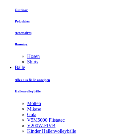
Outdoor
Poloshirts
Accessoires
Running
Hosen
Shirts
Bälle
Alles aus Bälle anzeigen
Hallenvolleybälle
Molten
Mikasa
Gala
V5M5000 Flistatec
V200W-FIVB
Kinder Hallenvolleybälle