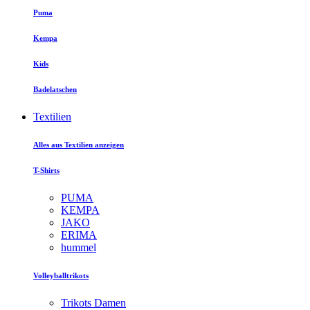
Puma
Kempa
Kids
Badelatschen
Textilien
Alles aus Textilien anzeigen
T-Shirts
PUMA
KEMPA
JAKO
ERIMA
hummel
Volleyballtrikots
Trikots Damen