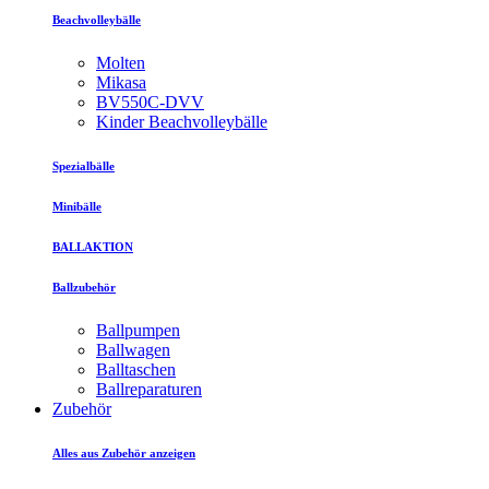
Beachvolleybälle
Molten
Mikasa
BV550C-DVV
Kinder Beachvolleybälle
Spezialbälle
Minibälle
BALLAKTION
Ballzubehör
Ballpumpen
Ballwagen
Balltaschen
Ballreparaturen
Zubehör
Alles aus Zubehör anzeigen