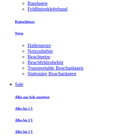
Bandagen
Feldlinienklebeband
Knieschützer
Netze
Hallennetze
Netzzubehör
Beachnetze
Beachfeldzubehör
Transportable Beachanlagen
Stationäre Beachanlagen
Sale
Alles aus Sale anzeigen
Alles bis 1 €
Alles bis 3 €
Alles bis 5 €