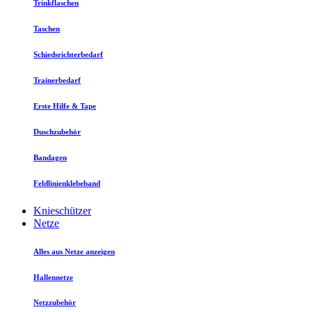
Trinkflaschen
Taschen
Schiedsrichterbedarf
Trainerbedarf
Erste Hilfe & Tape
Duschzubehör
Bandagen
Feldlinienklebeband
Knieschützer
Netze
Alles aus Netze anzeigen
Hallennetze
Netzzubehör