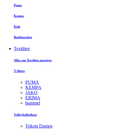
Puma
Kempa
Kids
Badelatschen
Textilien
Alles aus Textilien anzeigen
T-Shirts
PUMA
KEMPA
JAKO
ERIMA
hummel
Volleyballtrikots
Trikots Damen