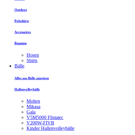
Outdoor
Poloshirts
Accessoires
Running
Hosen
Shirts
Bälle
Alles aus Bälle anzeigen
Hallenvolleybälle
Molten
Mikasa
Gala
V5M5000 Flistatec
V200W-FIVB
Kinder Hallenvolleybälle