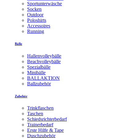
Sportunterwäsche
Socken
Outdoor
Poloshirts
Accessoires
Running
Bälle
Hallenvolleybälle
Beachvolleybälle
Spezialbälle
Minibälle
BALLAKTION
Ballzubehör
Zubehör
Trinkflaschen
Taschen
Schiedsrichterbedarf
Trainerbedarf
Erste Hilfe & Tape
Duschzubehör