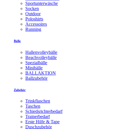
Sportunterwäsche
Socken
Outdoor
Poloshirts
Accessoires
Running
Bälle
Hallenvolleybälle
Beachvolleybälle
Spezialbälle
Minibälle
BALLAKTION
Ballzubehör
Zubehör
Trinkflaschen
Taschen
Schiedsrichterbedarf
Trainerbedarf
Erste Hilfe & Tape
Duschzubehör