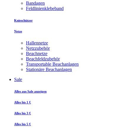
Bandagen
Feldlinienklebeband
Knieschützer
Netze
Hallennetze
Netzzubehör
Beachnetze
Beachfeldzubehör
Transportable Beachanlagen
Stationäre Beachanlagen
Sale
Alles aus Sale anzeigen
Alles bis 1 €
Alles bis 3 €
Alles bis 5 €