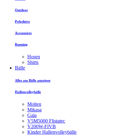
Outdoor
Poloshirts
Accessoires
Running
Hosen
Shirts
Bälle
Alles aus Bälle anzeigen
Hallenvolleybälle
Molten
Mikasa
Gala
V5M5000 Flistatec
V200W-FIVB
Kinder Hallenvolleybälle