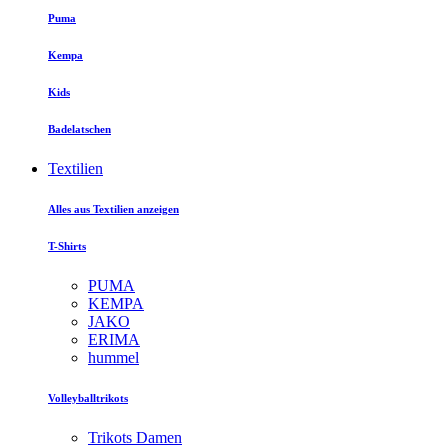
Puma
Kempa
Kids
Badelatschen
Textilien
Alles aus Textilien anzeigen
T-Shirts
PUMA
KEMPA
JAKO
ERIMA
hummel
Volleyballtrikots
Trikots Damen