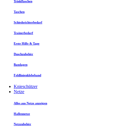
Trinkflaschen
Taschen
Schiedsrichterbedarf
Trainerbedarf
Erste Hilfe & Tape
Duschzubehör
Bandagen
Feldlinienklebeband
Knieschützer
Netze
Alles aus Netze anzeigen
Hallennetze
Netzzubehör