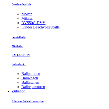
Beachvolleybälle
Molten
Mikasa
BV550C-DVV
Kinder Beachvolleybälle
Spezialbälle
Minibälle
BALLAKTION
Ballzubehör
Ballpumpen
Ballwagen
Balltaschen
Ballreparaturen
Zubehör
Alles aus Zubehör anzeigen