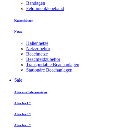
Bandagen
Feldlinienklebeband
Knieschützer
Netze
Hallennetze
Netzzubehör
Beachnetze
Beachfeldzubehör
Transportable Beachanlagen
Stationäre Beachanlagen
Sale
Alles aus Sale anzeigen
Alles bis 1 €
Alles bis 3 €
Alles bis 5 €