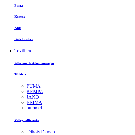
Puma
Kempa
Kids
Badelatschen
Textilien
Alles aus Textilien anzeigen
T-Shirts
PUMA
KEMPA
JAKO
ERIMA
hummel
Volleyballtrikots
Trikots Damen