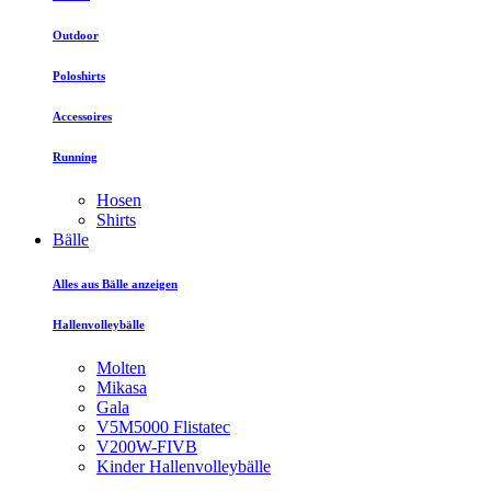
Outdoor
Poloshirts
Accessoires
Running
Hosen
Shirts
Bälle
Alles aus Bälle anzeigen
Hallenvolleybälle
Molten
Mikasa
Gala
V5M5000 Flistatec
V200W-FIVB
Kinder Hallenvolleybälle