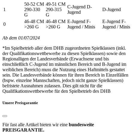
50-52 CM
49-51 CM
C-Jugend D-
1
290-330
290-315
D-Jugend
Jugend
G
G
46-48 CM
46-48 CM
E-Jugend F-
E-Jugend F-
0
>260 G
>260 G
Jugend / Minis
Jugend / Minis
Ab dem 01/07/2024
*Im Spielbetrieb aller dem DHB zugeordneten Spielklassen (inkl.
der Qualifikationswettbewerbe zu diesen Spielklassen) sowie den
Regionalligen der Landesverbände (Erwachsene und bis
einschließlich C-Jugend im männlichen Bereich und B-Jugend im
weiblichen Bereich) muss die Nutzung eines Haftmittels gestattet
sein. Die Landesverbände können für ihren Bereich in Einzelfällen
(bspw. einzelne Mannschaften, jedoch nicht ganze Spielklassen)
befristete Ausnahmen zulassen. Dies gilt nicht für die
Qualifikationswettbewerbe für den Spielbetrieb des DHB
Unsere Preisgarantie
Für fast alle Artikel bieten wir eine
bundesweite
PREISGARANTIE.