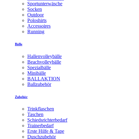
Sportunterwäsche
Socken
Outdoor
Poloshirts
Accessoires
Running
Bälle
Hallenvolleybälle
Beachvolleybälle
Spezialbälle
Minibälle
BALLAKTION
Ballzubehör
Zubehör
Trinkflaschen
Taschen
Schiedsrichterbedarf
Trainerbedarf
Erste Hilfe & Tape
Duschzubehör