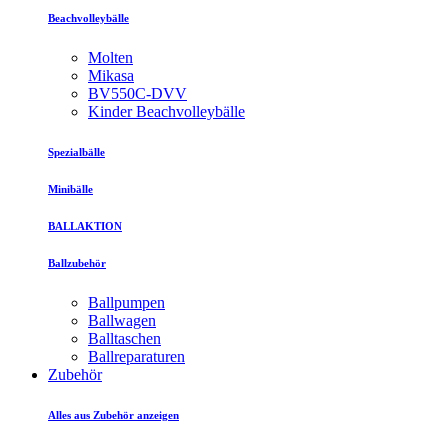
Beachvolleybälle
Molten
Mikasa
BV550C-DVV
Kinder Beachvolleybälle
Spezialbälle
Minibälle
BALLAKTION
Ballzubehör
Ballpumpen
Ballwagen
Balltaschen
Ballreparaturen
Zubehör
Alles aus Zubehör anzeigen