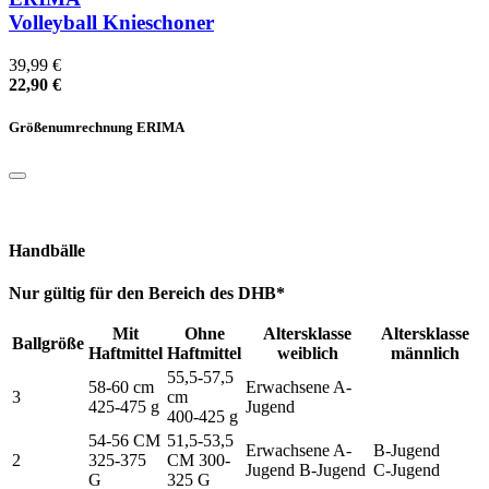
Volleyball Knieschoner
39,99 €
22,90 €
Größenumrechnung ERIMA
Handbälle
Nur gültig für den Bereich des DHB*
Mit
Ohne
Altersklasse
Altersklasse
Ballgröße
Haftmittel
Haftmittel
weiblich
männlich
55,5-57,5
58-60 cm
Erwachsene A-
3
cm
425-475 g
Jugend
400-425 g
54-56 CM
51,5-53,5
Erwachsene A-
B-Jugend
2
325-375
CM 300-
Jugend B-Jugend
C-Jugend
G
325 G