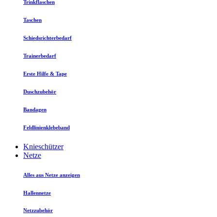
Trinkflaschen
Taschen
Schiedsrichterbedarf
Trainerbedarf
Erste Hilfe & Tape
Duschzubehör
Bandagen
Feldlinienklebeband
Knieschützer
Netze
Alles aus Netze anzeigen
Hallennetze
Netzzubehör