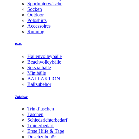
Sportunterwäsche
Socken
Outdoor
Poloshirts
Accessoires
Running
Bälle
Hallenvolleybälle
Beachvolleybälle
Spezialbälle
Minibälle
BALLAKTION
Ballzubehör
Zubehör
Trinkflaschen
Taschen
Schiedsrichterbedarf
Trainerbedarf
Erste Hilfe & Tape
Duschzubehör