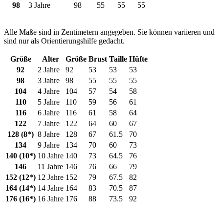
98
3 Jahre
98
55
55
55
Alle Maße sind in Zentimetern angegeben. Sie können variieren und
sind nur als Orientierungshilfe gedacht.
Größe
Alter
Größe
Brust
Taille
Hüfte
92
2 Jahre
92
53
53
53
98
3 Jahre
98
55
55
55
104
4 Jahre
104
57
54
58
110
5 Jahre
110
59
56
61
116
6 Jahre
116
61
58
64
122
7 Jahre
122
64
60
67
128 (8*)
8 Jahre
128
67
61.5
70
134
9 Jahre
134
70
60
73
140 (10*)
10 Jahre
140
73
64.5
76
146
11 Jahre
146
76
66
79
152 (12*)
12 Jahre
152
79
67.5
82
164 (14*)
14 Jahre
164
83
70.5
87
176 (16*)
16 Jahre
176
88
73.5
92