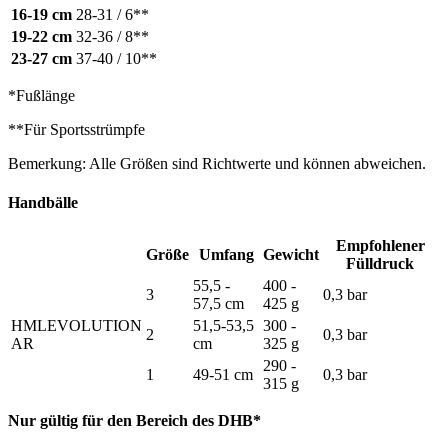
16-19 cm
28-31 / 6**
19-22 cm
32-36 / 8**
23-27 cm
37-40 / 10**
*Fußlänge
**Für Sportsstrümpfe
Bemerkung: Alle Größen sind Richtwerte und können abweichen.
Handbälle
Empfohlener
Größe
Umfang
Gewicht
Fülldruck
55,5 -
400 -
3
0,3 bar
57,5 cm
425 g
HMLEVOLUTION
51,5-53,5
300 -
2
0,3 bar
AR
cm
325 g
290 -
1
49-51 cm
0,3 bar
315 g
Nur gültig für den Bereich des DHB*