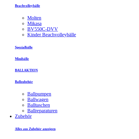
Beachvolleybälle
Molten
Mikasa
BV550C-DVV
Kinder Beachvolleybälle
Spezialbälle
Minibälle
BALLAKTION
Ballzubehör
Ballpumpen
Ballwagen
Balltaschen
Ballreparaturen
Zubehör
Alles aus Zubehör anzeigen