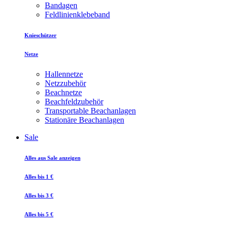
Bandagen
Feldlinienklebeband
Knieschützer
Netze
Hallennetze
Netzzubehör
Beachnetze
Beachfeldzubehör
Transportable Beachanlagen
Stationäre Beachanlagen
Sale
Alles aus Sale anzeigen
Alles bis 1 €
Alles bis 3 €
Alles bis 5 €