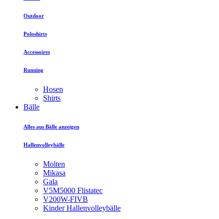
Outdoor
Poloshirts
Accessoires
Running
Hosen
Shirts
Bälle
Alles aus Bälle anzeigen
Hallenvolleybälle
Molten
Mikasa
Gala
V5M5000 Flistatec
V200W-FIVB
Kinder Hallenvolleybälle