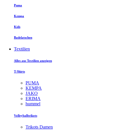
Puma
Kempa
Kids
Badelatschen
Textilien
Alles aus Textilien anzeigen
T-Shirts
PUMA
KEMPA
JAKO
ERIMA
hummel
Volleyballtrikots
Trikots Damen