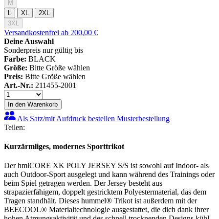
M
L
XL
2XL
3XL
Versandkostenfrei ab 200,00 €
Deine Auswahl
Sonderpreis nur gültig bis
Farbe:
BLACK
Größe:
Bitte Größe wählen
Preis:
Bitte Größe wählen
Art.-Nr.:
211455-2001
In den Warenkorb
Als Satz/mit Aufdruck bestellen
Musterbestellung
Teilen:
Kurzärmliges, modernes Sporttrikot
Der hmlCORE XK POLY JERSEY S/S ist sowohl auf Indoor- als
auch Outdoor-Sport ausgelegt und kann während des Trainings oder
beim Spiel getragen werden. Der Jersey besteht aus
strapazierfähigem, doppelt gestricktem Polyestermaterial, das dem
Tragen standhält. Dieses hummel® Trikot ist außerdem mit der
BEECOOL® Materialtechnologie ausgestattet, die dich dank ihrer
hohen Atmungsaktivität und des schnell trocknenden Designs kühl