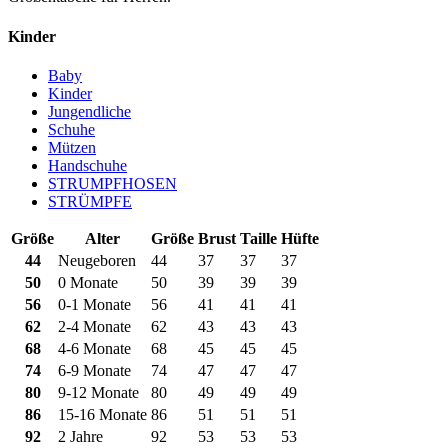
Kinder
Baby
Kinder
Jungendliche
Schuhe
Mützen
Handschuhe
STRUMPFHOSEN
STRÜMPFE
Größe
Alter
Größe
Brust
Taille
Hüfte
44
Neugeboren
44
37
37
37
50
0 Monate
50
39
39
39
56
0-1 Monate
56
41
41
41
62
2-4 Monate
62
43
43
43
68
4-6 Monate
68
45
45
45
74
6-9 Monate
74
47
47
47
80
9-12 Monate
80
49
49
49
86
15-16 Monate
86
51
51
51
92
2 Jahre
92
53
53
53