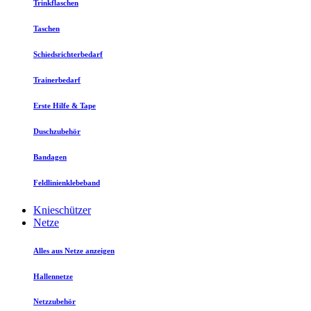
Trinkflaschen
Taschen
Schiedsrichterbedarf
Trainerbedarf
Erste Hilfe & Tape
Duschzubehör
Bandagen
Feldlinienklebeband
Knieschützer
Netze
Alles aus Netze anzeigen
Hallennetze
Netzzubehör