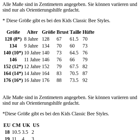
Alle Maße sind in Zentimetern angegeben. Sie können variieren und
sind nur als Orientierungshilfe gedacht.
* Diese Größe gibt es bei den Kids Classic Bee Styles.
Größe
Alter
Größe
Brust
Taille
Hüfte
128 (8*)
8 Jahre
128
67
61.5
70
134
9 Jahre
134
70
60
73
140 (10*)
10 Jahre
140
73
64.5
76
146
11 Jahre
146
76
66
79
152 (12*)
12 Jahre
152
79
67.5
82
164 (14*)
14 Jahre
164
83
70.5
87
176 (16*)
16 Jahre
176
88
73.5
92
Alle Maße sind in Zentimetern angegeben. Sie können variieren und
sind nur als Orientierungshilfe gedacht.
*Diese Größe gibt es bei den Kids Classic Bee Styles.
EU
CM
UK
US
18
10.5
3.5
2
19
11
4
3