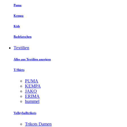
Puma
Kempa
Kids
Badelatschen
Textilien
Alles aus Textilien anzeigen
T-Shirts
PUMA
KEMPA
JAKO
ERIMA
hummel
Volleyballtrikots
Trikots Damen