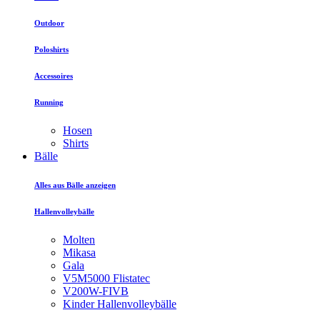
Outdoor
Poloshirts
Accessoires
Running
Hosen
Shirts
Bälle
Alles aus Bälle anzeigen
Hallenvolleybälle
Molten
Mikasa
Gala
V5M5000 Flistatec
V200W-FIVB
Kinder Hallenvolleybälle