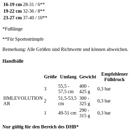
16-19 cm
28-31 / 6**
19-22 cm
32-36 / 8**
23-27 cm
37-40 / 10**
*Fußlänge
**Für Sportsstrümpfe
Bemerkung: Alle Größen sind Richtwerte und können abweichen.
Handbälle
Empfohlener
Größe
Umfang
Gewicht
Fülldruck
55,5 -
400 -
3
0,3 bar
57,5 cm
425 g
HMLEVOLUTION
51,5-53,5
300 -
2
0,3 bar
AR
cm
325 g
290 -
1
49-51 cm
0,3 bar
315 g
Nur gültig für den Bereich des DHB*