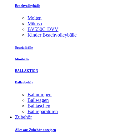
Beachvolleybälle
Molten
Mikasa
BV550C-DVV
Kinder Beachvolleybälle
Spezialbälle
Minibälle
BALLAKTION
Ballzubehör
Ballpumpen
Ballwagen
Balltaschen
Ballreparaturen
Zubehör
Alles aus Zubehör anzeigen