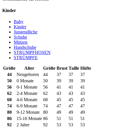
Kinder
Baby
Kinder
Jungendliche
Schuhe
Mützen
Handschuhe
STRUMPFHOSEN
STRÜMPFE
Größe
Alter
Größe
Brust
Taille
Hüfte
44
Neugeboren
44
37
37
37
50
0 Monate
50
39
39
39
56
0-1 Monate
56
41
41
41
62
2-4 Monate
62
43
43
43
68
4-6 Monate
68
45
45
45
74
6-9 Monate
74
47
47
47
80
9-12 Monate
80
49
49
49
86
15-16 Monate
86
51
51
51
92
2 Jahre
92
53
53
53