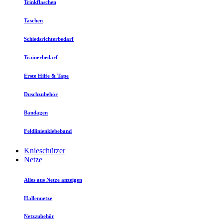
Trinkflaschen
Taschen
Schiedsrichterbedarf
Trainerbedarf
Erste Hilfe & Tape
Duschzubehör
Bandagen
Feldlinienklebeband
Knieschützer
Netze
Alles aus Netze anzeigen
Hallennetze
Netzzubehör