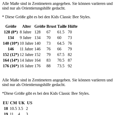
Alle Maße sind in Zentimetern angegeben. Sie können variieren und
sind nur als Orientierungshilfe gedacht.
* Diese Größe gibt es bei den Kids Classic Bee Styles.
Größe
Alter
Größe
Brust
Taille
Hüfte
128 (8*)
8 Jahre
128
67
61.5
70
134
9 Jahre
134
70
60
73
140 (10*)
10 Jahre
140
73
64.5
76
146
11 Jahre
146
76
66
79
152 (12*)
12 Jahre
152
79
67.5
82
164 (14*)
14 Jahre
164
83
70.5
87
176 (16*)
16 Jahre
176
88
73.5
92
Alle Maße sind in Zentimetern angegeben. Sie können variieren und
sind nur als Orientierungshilfe gedacht.
*Diese Größe gibt es bei den Kids Classic Bee Styles.
EU
CM
UK
US
18
10.5
3.5
2
19
11
4
3