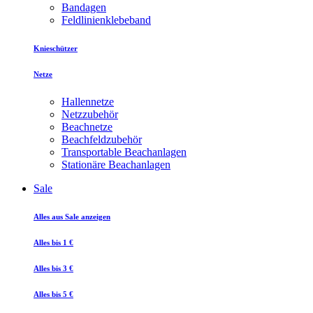
Bandagen
Feldlinienklebeband
Knieschützer
Netze
Hallennetze
Netzzubehör
Beachnetze
Beachfeldzubehör
Transportable Beachanlagen
Stationäre Beachanlagen
Sale
Alles aus Sale anzeigen
Alles bis 1 €
Alles bis 3 €
Alles bis 5 €