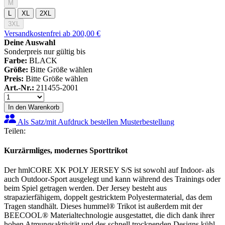
M
L
XL
2XL
3XL
Versandkostenfrei ab 200,00 €
Deine Auswahl
Sonderpreis nur gültig bis
Farbe:
BLACK
Größe:
Bitte Größe wählen
Preis:
Bitte Größe wählen
Art.-Nr.:
211455-2001
In den Warenkorb
Als Satz/mit Aufdruck bestellen
Musterbestellung
Teilen:
Kurzärmliges, modernes Sporttrikot
Der hmlCORE XK POLY JERSEY S/S ist sowohl auf Indoor- als
auch Outdoor-Sport ausgelegt und kann während des Trainings oder
beim Spiel getragen werden. Der Jersey besteht aus
strapazierfähigem, doppelt gestricktem Polyestermaterial, das dem
Tragen standhält. Dieses hummel® Trikot ist außerdem mit der
BEECOOL® Materialtechnologie ausgestattet, die dich dank ihrer
hohen Atmungsaktivität und des schnell trocknenden Designs kühl