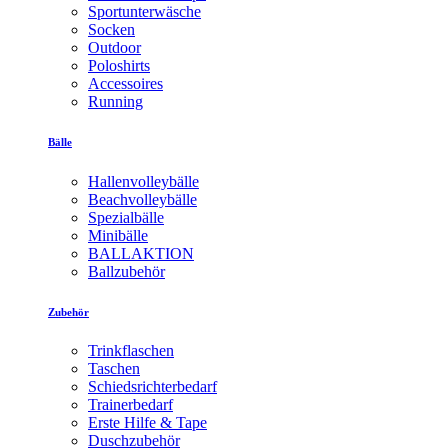
Sportunterwäsche
Socken
Outdoor
Poloshirts
Accessoires
Running
Bälle
Hallenvolleybälle
Beachvolleybälle
Spezialbälle
Minibälle
BALLAKTION
Ballzubehör
Zubehör
Trinkflaschen
Taschen
Schiedsrichterbedarf
Trainerbedarf
Erste Hilfe & Tape
Duschzubehör