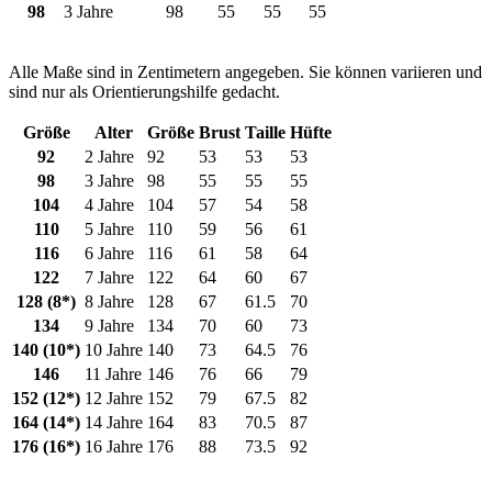
98
3 Jahre
98
55
55
55
Alle Maße sind in Zentimetern angegeben. Sie können variieren und
sind nur als Orientierungshilfe gedacht.
Größe
Alter
Größe
Brust
Taille
Hüfte
92
2 Jahre
92
53
53
53
98
3 Jahre
98
55
55
55
104
4 Jahre
104
57
54
58
110
5 Jahre
110
59
56
61
116
6 Jahre
116
61
58
64
122
7 Jahre
122
64
60
67
128 (8*)
8 Jahre
128
67
61.5
70
134
9 Jahre
134
70
60
73
140 (10*)
10 Jahre
140
73
64.5
76
146
11 Jahre
146
76
66
79
152 (12*)
12 Jahre
152
79
67.5
82
164 (14*)
14 Jahre
164
83
70.5
87
176 (16*)
16 Jahre
176
88
73.5
92