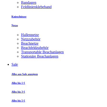
Bandagen
Feldlinienklebeband
Knieschützer
Netze
Hallennetze
Netzzubehör
Beachnetze
Beachfeldzubehör
Transportable Beachanlagen
Stationäre Beachanlagen
Sale
Alles aus Sale anzeigen
Alles bis 1 €
Alles bis 3 €
Alles bis 5 €