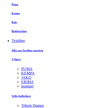
Puma
Kempa
Kids
Badelatschen
Textilien
Alles aus Textilien anzeigen
T-Shirts
PUMA
KEMPA
JAKO
ERIMA
hummel
Volleyballtrikots
Trikots Damen