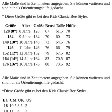
Alle Maße sind in Zentimetern angegeben. Sie können variieren und
sind nur als Orientierungshilfe gedacht.
* Diese Größe gibt es bei den Kids Classic Bee Styles.
Größe
Alter
Größe
Brust
Taille
Hüfte
128 (8*)
8 Jahre
128
67
61.5
70
134
9 Jahre
134
70
60
73
140 (10*)
10 Jahre
140
73
64.5
76
146
11 Jahre
146
76
66
79
152 (12*)
12 Jahre
152
79
67.5
82
164 (14*)
14 Jahre
164
83
70.5
87
176 (16*)
16 Jahre
176
88
73.5
92
Alle Maße sind in Zentimetern angegeben. Sie können variieren und
sind nur als Orientierungshilfe gedacht.
*Diese Größe gibt es bei den Kids Classic Bee Styles.
EU
CM
UK
US
18
10.5
3.5
2
19
11
4
3