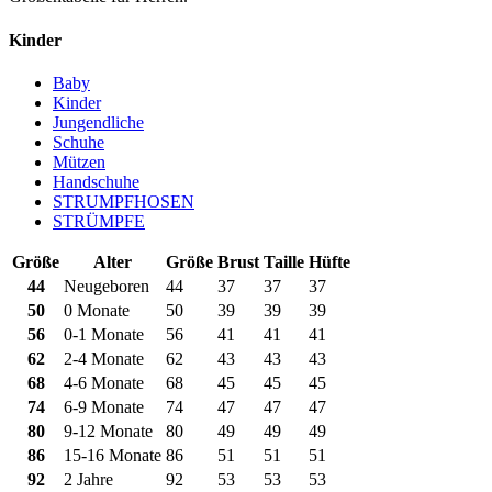
Kinder
Baby
Kinder
Jungendliche
Schuhe
Mützen
Handschuhe
STRUMPFHOSEN
STRÜMPFE
Größe
Alter
Größe
Brust
Taille
Hüfte
44
Neugeboren
44
37
37
37
50
0 Monate
50
39
39
39
56
0-1 Monate
56
41
41
41
62
2-4 Monate
62
43
43
43
68
4-6 Monate
68
45
45
45
74
6-9 Monate
74
47
47
47
80
9-12 Monate
80
49
49
49
86
15-16 Monate
86
51
51
51
92
2 Jahre
92
53
53
53