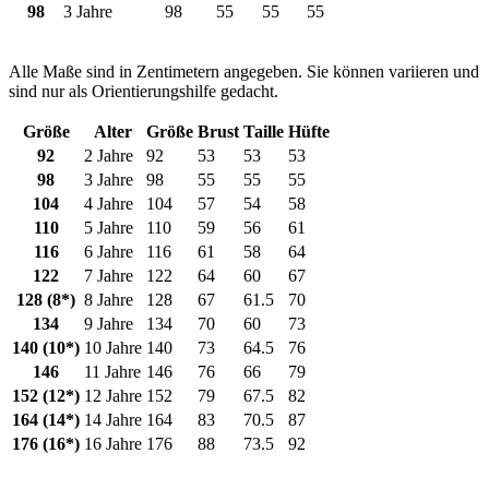
98
3 Jahre
98
55
55
55
Alle Maße sind in Zentimetern angegeben. Sie können variieren und
sind nur als Orientierungshilfe gedacht.
Größe
Alter
Größe
Brust
Taille
Hüfte
92
2 Jahre
92
53
53
53
98
3 Jahre
98
55
55
55
104
4 Jahre
104
57
54
58
110
5 Jahre
110
59
56
61
116
6 Jahre
116
61
58
64
122
7 Jahre
122
64
60
67
128 (8*)
8 Jahre
128
67
61.5
70
134
9 Jahre
134
70
60
73
140 (10*)
10 Jahre
140
73
64.5
76
146
11 Jahre
146
76
66
79
152 (12*)
12 Jahre
152
79
67.5
82
164 (14*)
14 Jahre
164
83
70.5
87
176 (16*)
16 Jahre
176
88
73.5
92