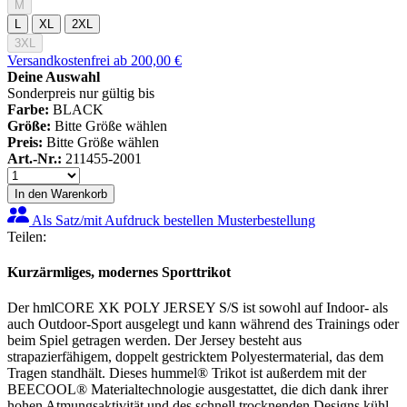
M
L
XL
2XL
3XL
Versandkostenfrei ab 200,00 €
Deine Auswahl
Sonderpreis nur gültig bis
Farbe:
BLACK
Größe:
Bitte Größe wählen
Preis:
Bitte Größe wählen
Art.-Nr.:
211455-2001
In den Warenkorb
Als Satz/mit Aufdruck bestellen
Musterbestellung
Teilen:
Kurzärmliges, modernes Sporttrikot
Der hmlCORE XK POLY JERSEY S/S ist sowohl auf Indoor- als
auch Outdoor-Sport ausgelegt und kann während des Trainings oder
beim Spiel getragen werden. Der Jersey besteht aus
strapazierfähigem, doppelt gestricktem Polyestermaterial, das dem
Tragen standhält. Dieses hummel® Trikot ist außerdem mit der
BEECOOL® Materialtechnologie ausgestattet, die dich dank ihrer
hohen Atmungsaktivität und des schnell trocknenden Designs kühl