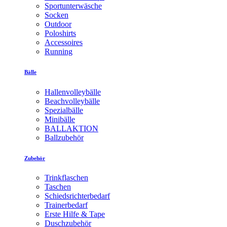
Sportunterwäsche
Socken
Outdoor
Poloshirts
Accessoires
Running
Bälle
Hallenvolleybälle
Beachvolleybälle
Spezialbälle
Minibälle
BALLAKTION
Ballzubehör
Zubehör
Trinkflaschen
Taschen
Schiedsrichterbedarf
Trainerbedarf
Erste Hilfe & Tape
Duschzubehör