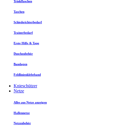
Trinkflaschen
Taschen
Schiedsrichterbedarf
Trainerbedarf
Erste Hilfe & Tape
Duschzubehör
Bandagen
Feldlinienklebeband
Knieschützer
Netze
Alles aus Netze anzeigen
Hallennetze
Netzzubehör