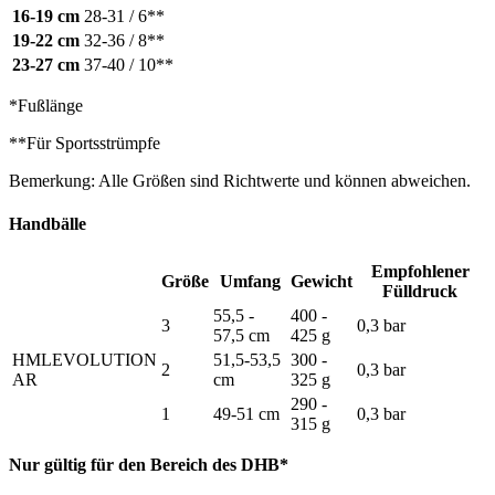
16-19 cm
28-31 / 6**
19-22 cm
32-36 / 8**
23-27 cm
37-40 / 10**
*Fußlänge
**Für Sportsstrümpfe
Bemerkung: Alle Größen sind Richtwerte und können abweichen.
Handbälle
Empfohlener
Größe
Umfang
Gewicht
Fülldruck
55,5 -
400 -
3
0,3 bar
57,5 cm
425 g
HMLEVOLUTION
51,5-53,5
300 -
2
0,3 bar
AR
cm
325 g
290 -
1
49-51 cm
0,3 bar
315 g
Nur gültig für den Bereich des DHB*