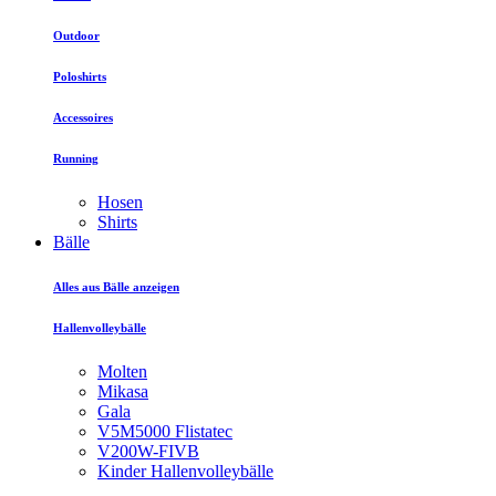
Outdoor
Poloshirts
Accessoires
Running
Hosen
Shirts
Bälle
Alles aus Bälle anzeigen
Hallenvolleybälle
Molten
Mikasa
Gala
V5M5000 Flistatec
V200W-FIVB
Kinder Hallenvolleybälle