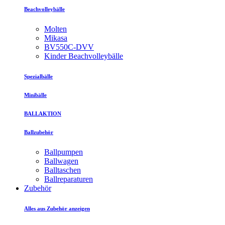
Beachvolleybälle
Molten
Mikasa
BV550C-DVV
Kinder Beachvolleybälle
Spezialbälle
Minibälle
BALLAKTION
Ballzubehör
Ballpumpen
Ballwagen
Balltaschen
Ballreparaturen
Zubehör
Alles aus Zubehör anzeigen