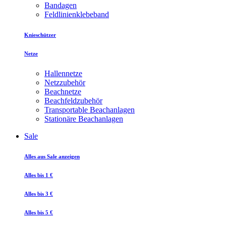
Bandagen
Feldlinienklebeband
Knieschützer
Netze
Hallennetze
Netzzubehör
Beachnetze
Beachfeldzubehör
Transportable Beachanlagen
Stationäre Beachanlagen
Sale
Alles aus Sale anzeigen
Alles bis 1 €
Alles bis 3 €
Alles bis 5 €