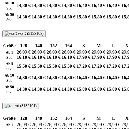
Ab 10
14,80 €
14,80 €
14,80 €
14,80 €
16,40 €
16,40 €
16,40 €
16,
Stk.
Ab 50
14,30 €
14,30 €
14,30 €
14,30 €
15,80 €
15,80 €
15,80 €
15,
Stk.
weiß (3132102)
Größe
128
140
152
164
S
M
L
X
26,99 €
26,99 €
26,99 €
26,99 €
29,99 €
29,99 €
29,99 €
29,
Ab 1
16,10 €
16,10 €
16,10 €
16,10 €
17,90 €
17,90 €
17,90 €
17,
Stk.
Ab 5
15,50 €
15,50 €
15,50 €
15,50 €
17,20 €
17,20 €
17,20 €
17,
Stk.
Ab 10
14,80 €
14,80 €
14,80 €
14,80 €
16,40 €
16,40 €
16,40 €
16,
Stk.
Ab 50
14,30 €
14,30 €
14,30 €
14,30 €
15,80 €
15,80 €
15,80 €
15,
Stk.
rot (3132101)
Größe
128
140
152
164
S
M
L
X
26,99 €
26,99 €
26,99 €
26,99 €
29,99 €
29,99 €
29,99 €
29,
Ab 1