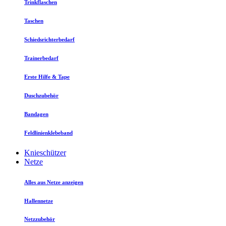
Trinkflaschen
Taschen
Schiedsrichterbedarf
Trainerbedarf
Erste Hilfe & Tape
Duschzubehör
Bandagen
Feldlinienklebeband
Knieschützer
Netze
Alles aus Netze anzeigen
Hallennetze
Netzzubehör