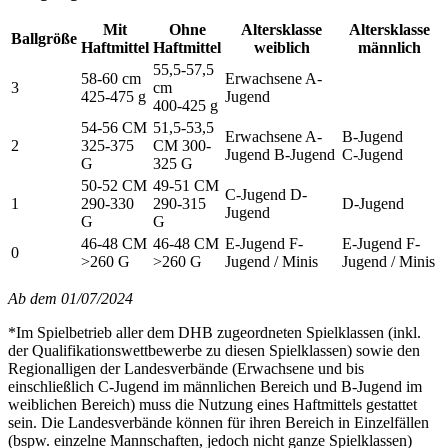
Mit
Ohne
Altersklasse
Altersklasse
Ballgröße
Haftmittel
Haftmittel
weiblich
männlich
55,5-57,5
58-60 cm
Erwachsene A-
3
cm
425-475 g
Jugend
400-425 g
54-56 CM
51,5-53,5
Erwachsene A-
B-Jugend
2
325-375
CM 300-
Jugend B-Jugend
C-Jugend
G
325 G
50-52 CM
49-51 CM
C-Jugend D-
1
290-330
290-315
D-Jugend
Jugend
G
G
46-48 CM
46-48 CM
E-Jugend F-
E-Jugend F-
0
>260 G
>260 G
Jugend / Minis
Jugend / Minis
Ab dem 01/07/2024
*Im Spielbetrieb aller dem DHB zugeordneten Spielklassen (inkl.
der Qualifikationswettbewerbe zu diesen Spielklassen) sowie den
Regionalligen der Landesverbände (Erwachsene und bis
einschließlich C-Jugend im männlichen Bereich und B-Jugend im
weiblichen Bereich) muss die Nutzung eines Haftmittels gestattet
sein. Die Landesverbände können für ihren Bereich in Einzelfällen
(bspw. einzelne Mannschaften, jedoch nicht ganze Spielklassen)