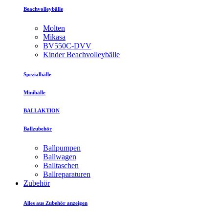
Beachvolleybälle
Molten
Mikasa
BV550C-DVV
Kinder Beachvolleybälle
Spezialbälle
Minibälle
BALLAKTION
Ballzubehör
Ballpumpen
Ballwagen
Balltaschen
Ballreparaturen
Zubehör
Alles aus Zubehör anzeigen