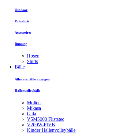
Outdoor
Poloshirts
Accessoires
Running
Hosen
Shirts
Bälle
Alles aus Bälle anzeigen
Hallenvolleybälle
Molten
Mikasa
Gala
V5M5000 Flistatec
V200W-FIVB
Kinder Hallenvolleybälle