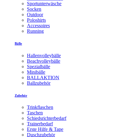
Sportunterwäsche
Socken
Outdoor
Poloshirts
Accessoires
Running
Bälle
Hallenvolleybälle
Beachvolleybälle
Spezialbälle
Minibälle
BALLAKTION
Ballzubehör
Zubehör
Trinkflaschen
Taschen
Schiedsrichterbedarf
Trainerbedarf
Erste Hilfe & Tape
Duschzubehör