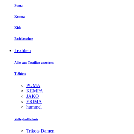
Puma
Kempa
Kids
Badelatschen
Textilien
Alles aus Textilien anzeigen
T-Shirts
PUMA
KEMPA
JAKO
ERIMA
hummel
Volleyballtrikots
Trikots Damen