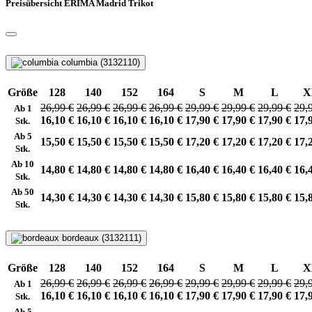
Preisübersicht ERIMA Madrid Trikot
columbia (3132110)
Größe
128
140
152
164
S
M
L
X
26,99 €
26,99 €
26,99 €
26,99 €
29,99 €
29,99 €
29,99 €
29,
Ab 1
16,10 €
16,10 €
16,10 €
16,10 €
17,90 €
17,90 €
17,90 €
17,
Stk.
Ab 5
15,50 €
15,50 €
15,50 €
15,50 €
17,20 €
17,20 €
17,20 €
17,
Stk.
Ab 10
14,80 €
14,80 €
14,80 €
14,80 €
16,40 €
16,40 €
16,40 €
16,
Stk.
Ab 50
14,30 €
14,30 €
14,30 €
14,30 €
15,80 €
15,80 €
15,80 €
15,
Stk.
bordeaux (3132111)
Größe
128
140
152
164
S
M
L
X
26,99 €
26,99 €
26,99 €
26,99 €
29,99 €
29,99 €
29,99 €
29,
Ab 1
16,10 €
16,10 €
16,10 €
16,10 €
17,90 €
17,90 €
17,90 €
17,
Stk.
Ab 5