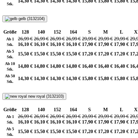
14,30 €
14,30 €
14,30 €
14,30 €
15,80 €
15,80 €
15,80 €
15,
Stk.
gelb (3132104)
Größe
128
140
152
164
S
M
L
X
26,99 €
26,99 €
26,99 €
26,99 €
29,99 €
29,99 €
29,99 €
29,
Ab 1
16,10 €
16,10 €
16,10 €
16,10 €
17,90 €
17,90 €
17,90 €
17,
Stk.
Ab 5
15,50 €
15,50 €
15,50 €
15,50 €
17,20 €
17,20 €
17,20 €
17,
Stk.
Ab 10
14,80 €
14,80 €
14,80 €
14,80 €
16,40 €
16,40 €
16,40 €
16,
Stk.
Ab 50
14,30 €
14,30 €
14,30 €
14,30 €
15,80 €
15,80 €
15,80 €
15,
Stk.
new royal (3132103)
Größe
128
140
152
164
S
M
L
X
26,99 €
26,99 €
26,99 €
26,99 €
29,99 €
29,99 €
29,99 €
29,
Ab 1
16,10 €
16,10 €
16,10 €
16,10 €
17,90 €
17,90 €
17,90 €
17,
Stk.
Ab 5
15,50 €
15,50 €
15,50 €
15,50 €
17,20 €
17,20 €
17,20 €
17,
Stk.