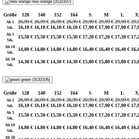
new orange (3132107)
Größe
128
140
152
164
S
M
L
X
26,99 €
26,99 €
26,99 €
26,99 €
29,99 €
29,99 €
29,99 €
29,
Ab 1
16,10 €
16,10 €
16,10 €
16,10 €
17,90 €
17,90 €
17,90 €
17,
Stk.
Ab 5
15,50 €
15,50 €
15,50 €
15,50 €
17,20 €
17,20 €
17,20 €
17,
Stk.
Ab 10
14,80 €
14,80 €
14,80 €
14,80 €
16,40 €
16,40 €
16,40 €
16,
Stk.
Ab 50
14,30 €
14,30 €
14,30 €
14,30 €
15,80 €
15,80 €
15,80 €
15,
Stk.
green (3132105)
Größe
128
140
152
164
S
M
L
X
26,99 €
26,99 €
26,99 €
26,99 €
29,99 €
29,99 €
29,99 €
29,
Ab 1
16,10 €
16,10 €
16,10 €
16,10 €
17,90 €
17,90 €
17,90 €
17,
Stk.
Ab 5
15,50 €
15,50 €
15,50 €
15,50 €
17,20 €
17,20 €
17,20 €
17,
Stk.
Ab 10
14,80 €
14,80 €
14,80 €
14,80 €
16,40 €
16,40 €
16,40 €
16,
Stk.
Ab 50