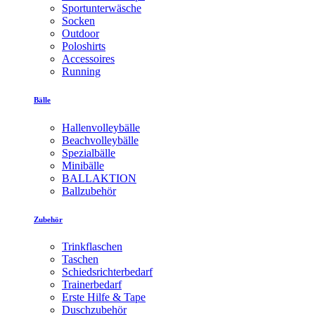
Sportunterwäsche
Socken
Outdoor
Poloshirts
Accessoires
Running
Bälle
Hallenvolleybälle
Beachvolleybälle
Spezialbälle
Minibälle
BALLAKTION
Ballzubehör
Zubehör
Trinkflaschen
Taschen
Schiedsrichterbedarf
Trainerbedarf
Erste Hilfe & Tape
Duschzubehör