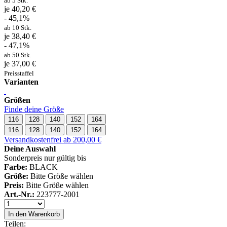
ab 5 Stk.
je 40,20 €
- 45,1%
ab 10 Stk.
je 38,40 €
- 47,1%
ab 50 Stk.
je 37,00 €
Preisstaffel
Varianten
Größen
Finde deine Größe
116
128
140
152
164
116
128
140
152
164
Versandkostenfrei ab 200,00 €
Deine Auswahl
Sonderpreis nur gültig bis
Farbe:
BLACK
Größe:
Bitte Größe wählen
Preis:
Bitte Größe wählen
Art.-Nr.:
223777-2001
In den Warenkorb
Teilen: