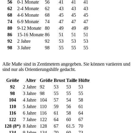
56
0-1 Monate
56
41
41
41
62
2-4 Monate
62
43
43
43
68
4-6 Monate
68
45
45
45
74
6-9 Monate
74
47
47
47
80
9-12 Monate
80
49
49
49
86
15-16 Monate
86
51
51
51
92
2 Jahre
92
53
53
53
98
3 Jahre
98
55
55
55
Alle Maße sind in Zentimetern angegeben. Sie können variieren und
sind nur als Orientierungshilfe gedacht.
Größe
Alter
Größe
Brust
Taille
Hüfte
92
2 Jahre
92
53
53
53
98
3 Jahre
98
55
55
55
104
4 Jahre
104
57
54
58
110
5 Jahre
110
59
56
61
116
6 Jahre
116
61
58
64
122
7 Jahre
122
64
60
67
128 (8*)
8 Jahre
128
67
61.5
70
134
9 Jahre
134
70
60
73