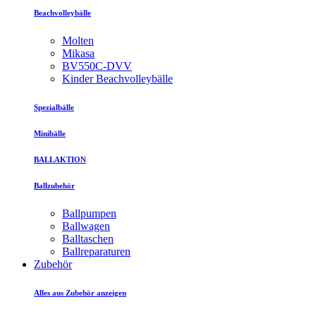
Beachvolleybälle
Molten
Mikasa
BV550C-DVV
Kinder Beachvolleybälle
Spezialbälle
Minibälle
BALLAKTION
Ballzubehör
Ballpumpen
Ballwagen
Balltaschen
Ballreparaturen
Zubehör
Alles aus Zubehör anzeigen