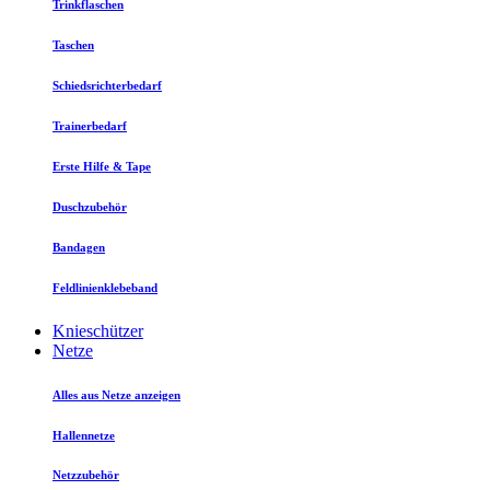
Trinkflaschen
Taschen
Schiedsrichterbedarf
Trainerbedarf
Erste Hilfe & Tape
Duschzubehör
Bandagen
Feldlinienklebeband
Knieschützer
Netze
Alles aus Netze anzeigen
Hallennetze
Netzzubehör