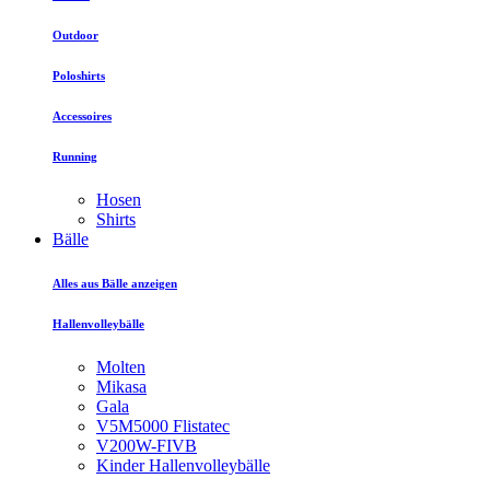
Outdoor
Poloshirts
Accessoires
Running
Hosen
Shirts
Bälle
Alles aus Bälle anzeigen
Hallenvolleybälle
Molten
Mikasa
Gala
V5M5000 Flistatec
V200W-FIVB
Kinder Hallenvolleybälle