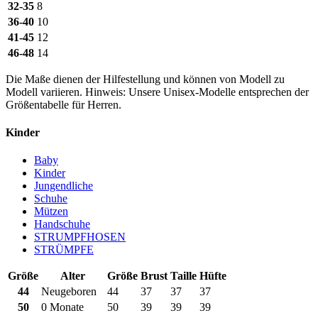
32-35
8
36-40
10
41-45
12
46-48
14
Die Maße dienen der Hilfestellung und können von Modell zu
Modell variieren. Hinweis: Unsere Unisex-Modelle entsprechen der
Größentabelle für Herren.
Kinder
Baby
Kinder
Jungendliche
Schuhe
Mützen
Handschuhe
STRUMPFHOSEN
STRÜMPFE
Größe
Alter
Größe
Brust
Taille
Hüfte
44
Neugeboren
44
37
37
37
50
0 Monate
50
39
39
39