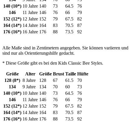
140 (10*)
10 Jahre
140
73
64.5
76
146
11 Jahre
146
76
66
79
152 (12*)
12 Jahre
152
79
67.5
82
164 (14*)
14 Jahre
164
83
70.5
87
176 (16*)
16 Jahre
176
88
73.5
92
Alle Maße sind in Zentimetern angegeben. Sie können variieren und
sind nur als Orientierungshilfe gedacht.
* Diese Größe gibt es bei den Kids Classic Bee Styles.
Größe
Alter
Größe
Brust
Taille
Hüfte
128 (8*)
8 Jahre
128
67
61.5
70
134
9 Jahre
134
70
60
73
140 (10*)
10 Jahre
140
73
64.5
76
146
11 Jahre
146
76
66
79
152 (12*)
12 Jahre
152
79
67.5
82
164 (14*)
14 Jahre
164
83
70.5
87
176 (16*)
16 Jahre
176
88
73.5
92