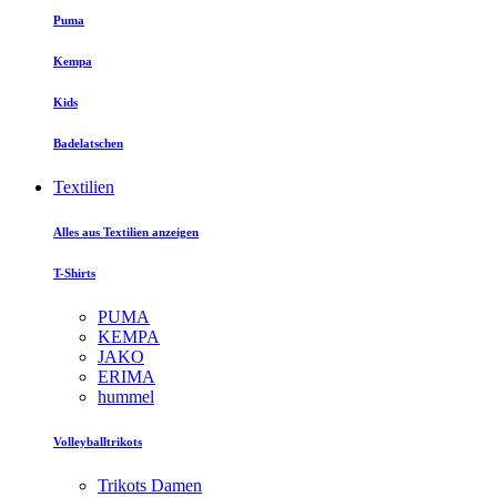
Puma
Kempa
Kids
Badelatschen
Textilien
Alles aus Textilien anzeigen
T-Shirts
PUMA
KEMPA
JAKO
ERIMA
hummel
Volleyballtrikots
Trikots Damen