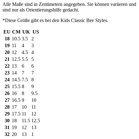
Alle Maße sind in Zentimetern angegeben. Sie können variieren und
sind nur als Orientierungshilfe gedacht.
*Diese Größe gibt es bei den Kids Classic Bee Styles.
EU
CM
UK
US
18
10.5
3.5
2
19
11
4
3
20
12
4.5
4
21
12.5
5.5
5
22
13
6
6
23
14
7
7
24
14.5
7.5
8
25
15.5
8
9
26
16
8
9.5
27
16.5
9
10
28
17
10
11
29
17.5
11
12
30
18
11.5
12.5
31
19
12
13
32
20
13
1