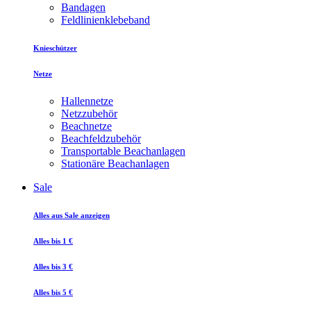
Bandagen
Feldlinienklebeband
Knieschützer
Netze
Hallennetze
Netzzubehör
Beachnetze
Beachfeldzubehör
Transportable Beachanlagen
Stationäre Beachanlagen
Sale
Alles aus Sale anzeigen
Alles bis 1 €
Alles bis 3 €
Alles bis 5 €