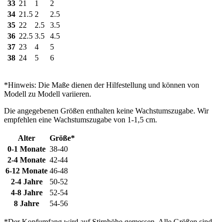
33
21
1
2
34
21.5
2
2.5
35
22
2.5
3.5
36
22.5
3.5
4.5
37
23
4
5
38
24
5
6
*Hinweis: Die Maße dienen der Hilfestellung und können von
Modell zu Modell variieren.
Die angegebenen Größen enthalten keine Wachstumszugabe. Wir
empfehlen eine Wachstumszugabe von 1-1,5 cm.
Alter
Größe*
0-1 Monate
38-40
2-4 Monate
42-44
6-12 Monate
46-48
2-4 Jahre
50-52
4-8 Jahre
52-54
8 Jahre
54-56
*Der Kopfumfang wird auf Stirnhöhe gemessen. Alle Größen sind