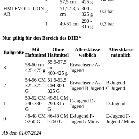
57,5 cm
425 g
HMLEVOLUTION
51,5-53,5
300 -
2
0,3 bar
AR
cm
325 g
290 -
1
49-51 cm
0,3 bar
315 g
Nur gültig für den Bereich des DHB*
Mit
Ohne
Altersklasse
Altersklasse
Ballgröße
Haftmittel
Haftmittel
weiblich
männlich
55,5-57,5
58-60 cm
Erwachsene A-
3
cm
425-475 g
Jugend
400-425 g
54-56 CM
51,5-53,5
Erwachsene A-
B-Jugend
2
325-375
CM 300-
Jugend B-Jugend
C-Jugend
G
325 G
50-52 CM
49-51 CM
C-Jugend D-
1
290-330
290-315
D-Jugend
Jugend
G
G
46-48 CM
46-48 CM
E-Jugend F-
E-Jugend F-
0
>260 G
>260 G
Jugend / Minis
Jugend / Minis
Ab dem 01/07/2024