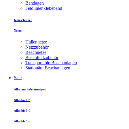
Bandagen
Feldlinienklebeband
Knieschützer
Netze
Hallennetze
Netzzubehör
Beachnetze
Beachfeldzubehör
Transportable Beachanlagen
Stationäre Beachanlagen
Sale
Alles aus Sale anzeigen
Alles bis 1 €
Alles bis 3 €
Alles bis 5 €