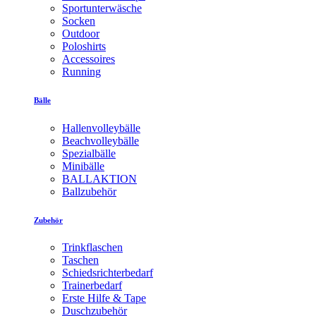
Sportunterwäsche
Socken
Outdoor
Poloshirts
Accessoires
Running
Bälle
Hallenvolleybälle
Beachvolleybälle
Spezialbälle
Minibälle
BALLAKTION
Ballzubehör
Zubehör
Trinkflaschen
Taschen
Schiedsrichterbedarf
Trainerbedarf
Erste Hilfe & Tape
Duschzubehör