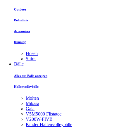
Outdoor
Poloshirts
Accessoires
Running
Hosen
Shirts
Bälle
Alles aus Bälle anzeigen
Hallenvolleybälle
Molten
Mikasa
Gala
V5M5000 Flistatec
V200W-FIVB
Kinder Hallenvolleybälle