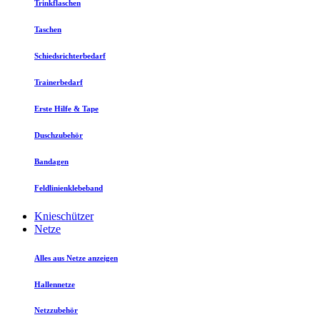
Trinkflaschen
Taschen
Schiedsrichterbedarf
Trainerbedarf
Erste Hilfe & Tape
Duschzubehör
Bandagen
Feldlinienklebeband
Knieschützer
Netze
Alles aus Netze anzeigen
Hallennetze
Netzzubehör