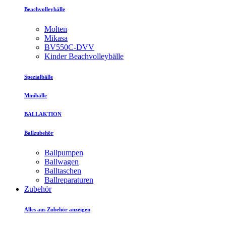
Beachvolleybälle
Molten
Mikasa
BV550C-DVV
Kinder Beachvolleybälle
Spezialbälle
Minibälle
BALLAKTION
Ballzubehör
Ballpumpen
Ballwagen
Balltaschen
Ballreparaturen
Zubehör
Alles aus Zubehör anzeigen