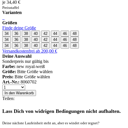
je 34,40 €
Preisstaffel
Varianten
Größen
Finde deine Größe
34
36
38
40
42
44
46
48
34
36
38
40
42
44
46
48
34
36
38
40
42
44
46
48
Versandkostenfrei ab 200,00 €
Deine Auswahl
Sonderpreis nur gültig bis
Farbe:
new royal-weiß
Größe:
Bitte Größe wählen
Preis:
Bitte Größe wählen
Art.-Nr.:
8060702
In den Warenkorb
Teilen:
Lass Dich von widrigen Bedingungen nicht aufhalten.
Deine nächste Laufeinheit steht an, aber es windet oder regnet?