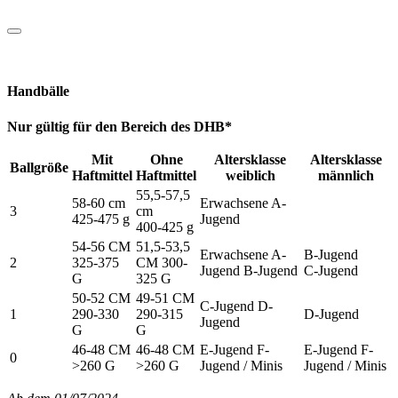
Handbälle
Nur gültig für den Bereich des DHB*
Mit
Ohne
Altersklasse
Altersklasse
Ballgröße
Haftmittel
Haftmittel
weiblich
männlich
55,5-57,5
58-60 cm
Erwachsene A-
3
cm
425-475 g
Jugend
400-425 g
54-56 CM
51,5-53,5
Erwachsene A-
B-Jugend
2
325-375
CM 300-
Jugend B-Jugend
C-Jugend
G
325 G
50-52 CM
49-51 CM
C-Jugend D-
1
290-330
290-315
D-Jugend
Jugend
G
G
46-48 CM
46-48 CM
E-Jugend F-
E-Jugend F-
0
>260 G
>260 G
Jugend / Minis
Jugend / Minis