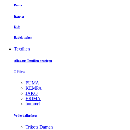
Puma
Kempa
Kids
Badelatschen
Textilien
Alles aus Textilien anzeigen
T-Shirts
PUMA
KEMPA
JAKO
ERIMA
hummel
Volleyballtrikots
Trikots Damen