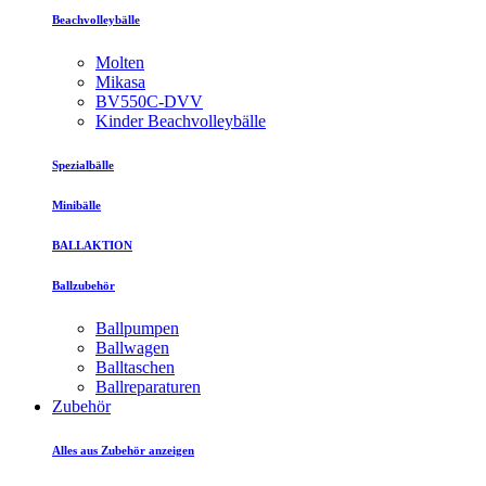
Beachvolleybälle
Molten
Mikasa
BV550C-DVV
Kinder Beachvolleybälle
Spezialbälle
Minibälle
BALLAKTION
Ballzubehör
Ballpumpen
Ballwagen
Balltaschen
Ballreparaturen
Zubehör
Alles aus Zubehör anzeigen