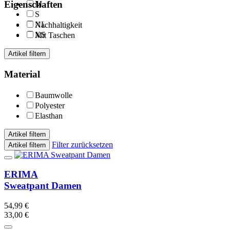
Eigenschaften
M
S
XL
Nachhaltigkeit
XS
Mit Taschen
Artikel filtern
Material
Baumwolle
Polyester
Elasthan
Artikel filtern
Filter zurücksetzen
Artikel filtern
ERIMA
Sweatpant Damen
54,99 €
33,00 €