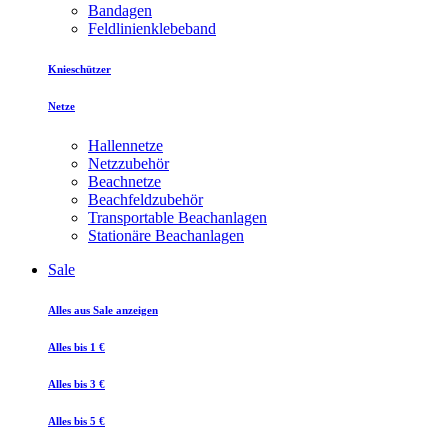
Bandagen
Feldlinienklebeband
Knieschützer
Netze
Hallennetze
Netzzubehör
Beachnetze
Beachfeldzubehör
Transportable Beachanlagen
Stationäre Beachanlagen
Sale
Alles aus Sale anzeigen
Alles bis 1 €
Alles bis 3 €
Alles bis 5 €