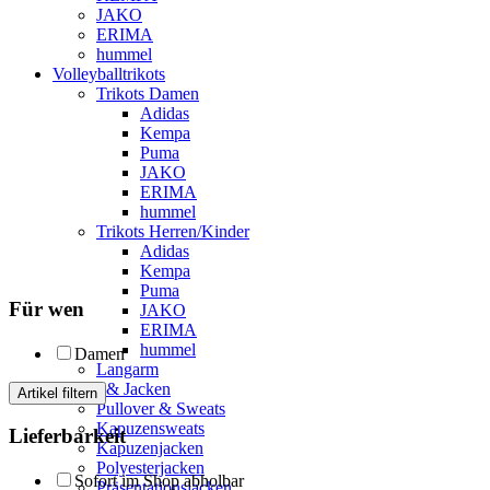
JAKO
ERIMA
hummel
Volleyballtrikots
Trikots Damen
Adidas
Kempa
Puma
JAKO
ERIMA
hummel
Trikots Herren/Kinder
Adidas
Kempa
Puma
Für wen
JAKO
ERIMA
hummel
Damen
Langarm
Sweats & Jacken
Artikel filtern
Pullover & Sweats
Kapuzensweats
Lieferbarkeit
Kapuzenjacken
Polyesterjacken
Sofort im Shop abholbar
Präsentationsjacken