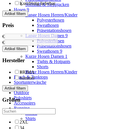
Kurzfristig lieferbar
Softshell & Steppjacken
Hosen
9
Artikel filtern
Lange Hosen Herren/Kinder
Polyesterhosen
Preis
Sweathosen
Präsentationshosen
Lange Hosen Damen
9
€
Polyesterhosen
€
Präsentationshosen
Artikel filtern
Sweathosen
9
Kurze Hosen Damen
1
Hersteller
Tights & Hotpants
Shorts
Kurze Hosen Herren/Kinder
ERIMA
Beach & Tanktops
hummel
Sportunterwäsche
Socken
Artikel filtern
Outdoor
Poloshirts
Größen
Accessoires
Running
Hosen
Shirts
2XL
34