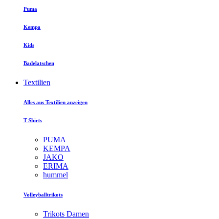
Puma
Kempa
Kids
Badelatschen
Textilien
Alles aus Textilien anzeigen
T-Shirts
PUMA
KEMPA
JAKO
ERIMA
hummel
Volleyballtrikots
Trikots Damen