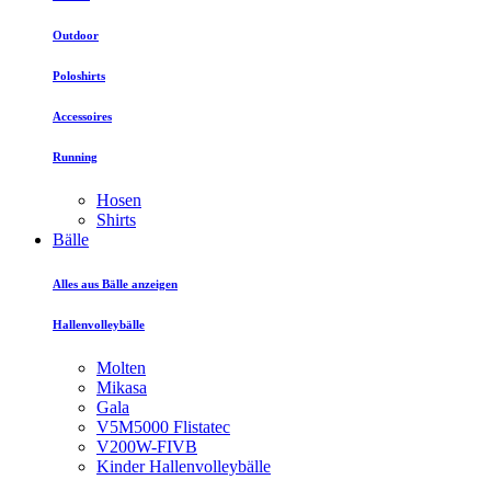
Outdoor
Poloshirts
Accessoires
Running
Hosen
Shirts
Bälle
Alles aus Bälle anzeigen
Hallenvolleybälle
Molten
Mikasa
Gala
V5M5000 Flistatec
V200W-FIVB
Kinder Hallenvolleybälle