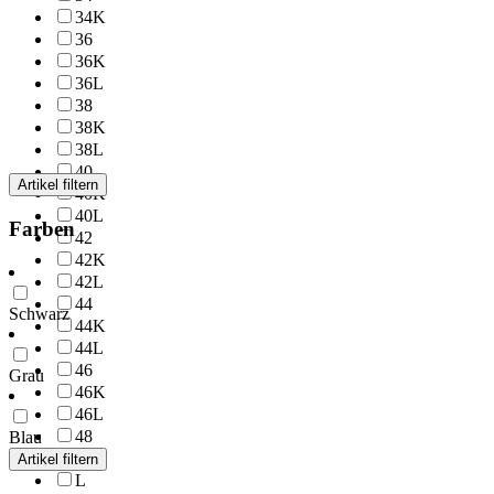
34K
36
36K
36L
38
38K
38L
40
Artikel filtern
40K
40L
Farben
42
42K
42L
44
Schwarz
44K
44L
46
Grau
46K
46L
48
Blau
48K
Artikel filtern
L