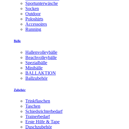
Sportunterwäsche
Socken
Outdoor
Poloshirts
Accessoires
Running
Bälle
Hallenvolleybälle
Beachvolleybälle
Spezialbälle
Minibälle
BALLAKTION
Ballzubehör
Zubehör
Trinkflaschen
Taschen
Schiedsrichterbedarf
Trainerbedarf
Erste Hilfe & Tape
Duschzubehör