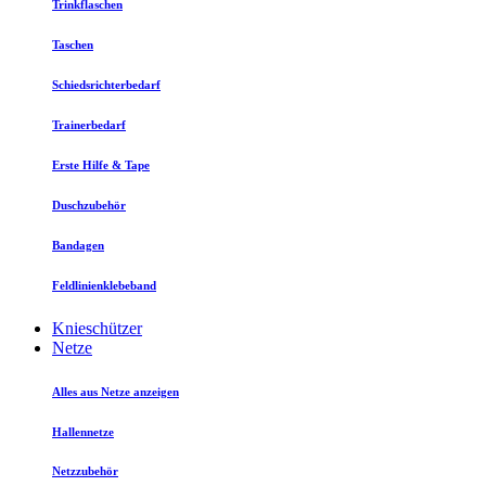
Trinkflaschen
Taschen
Schiedsrichterbedarf
Trainerbedarf
Erste Hilfe & Tape
Duschzubehör
Bandagen
Feldlinienklebeband
Knieschützer
Netze
Alles aus Netze anzeigen
Hallennetze
Netzzubehör