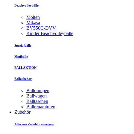
Beachvolleybälle
Molten
Mikasa
BV550C-DVV
Kinder Beachvolleybälle
Spezialbälle
Minibälle
BALLAKTION
Ballzubehör
Ballpumpen
Ballwagen
Balltaschen
Ballreparaturen
Zubehör
Alles aus Zubehör anzeigen