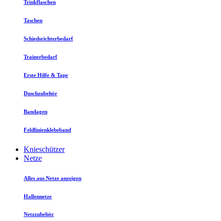
Trinkflaschen
Taschen
Schiedsrichterbedarf
Trainerbedarf
Erste Hilfe & Tape
Duschzubehör
Bandagen
Feldlinienklebeband
Knieschützer
Netze
Alles aus Netze anzeigen
Hallennetze
Netzzubehör