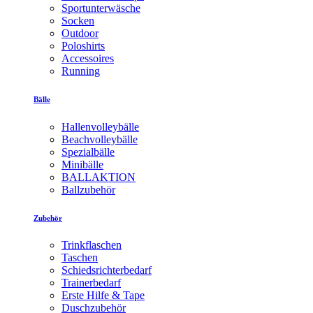
Sportunterwäsche
Socken
Outdoor
Poloshirts
Accessoires
Running
Bälle
Hallenvolleybälle
Beachvolleybälle
Spezialbälle
Minibälle
BALLAKTION
Ballzubehör
Zubehör
Trinkflaschen
Taschen
Schiedsrichterbedarf
Trainerbedarf
Erste Hilfe & Tape
Duschzubehör