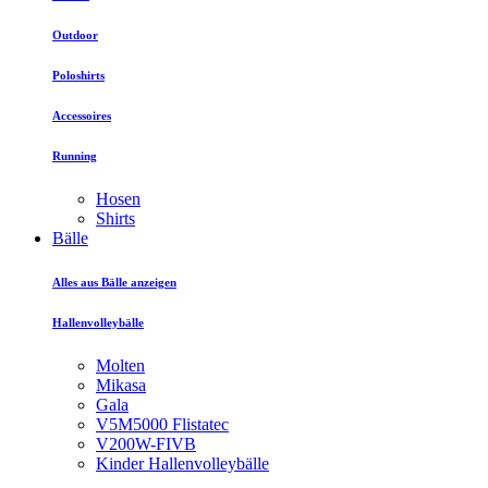
Outdoor
Poloshirts
Accessoires
Running
Hosen
Shirts
Bälle
Alles aus Bälle anzeigen
Hallenvolleybälle
Molten
Mikasa
Gala
V5M5000 Flistatec
V200W-FIVB
Kinder Hallenvolleybälle