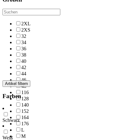
2XL
2XS
32
34
36
38
40
42
44
46
Artikel filtern
48
116
Farben
128
140
152
164
Schwarz
176
L
M
Weiß