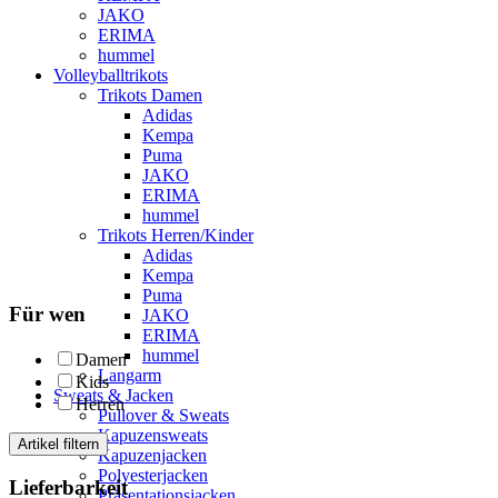
JAKO
ERIMA
hummel
Volleyballtrikots
Trikots Damen
Adidas
Kempa
Puma
JAKO
ERIMA
hummel
Trikots Herren/Kinder
Adidas
Kempa
Puma
Für wen
JAKO
ERIMA
hummel
Damen
Langarm
Kids
Sweats & Jacken
Herren
Pullover & Sweats
Kapuzensweats
Artikel filtern
Kapuzenjacken
Polyesterjacken
Lieferbarkeit
Präsentationsjacken