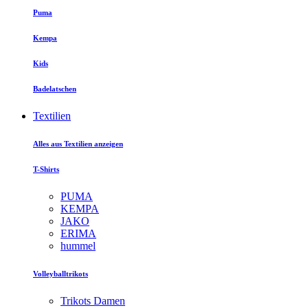
Puma
Kempa
Kids
Badelatschen
Textilien
Alles aus Textilien anzeigen
T-Shirts
PUMA
KEMPA
JAKO
ERIMA
hummel
Volleyballtrikots
Trikots Damen