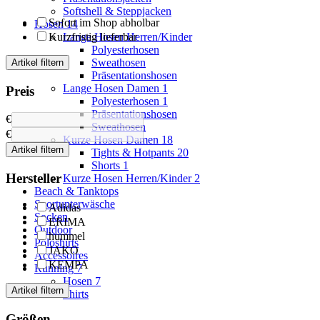
Softshell & Steppjacken
Sofort im Shop abholbar
Hosen
14
Kurzfristig lieferbar
Lange Hosen Herren/Kinder
Polyesterhosen
Sweathosen
Artikel filtern
Präsentationshosen
Lange Hosen Damen
1
Preis
Polyesterhosen
1
Präsentationshosen
€
Sweathosen
€
Kurze Hosen Damen
18
Artikel filtern
Tights & Hotpants
20
Shorts
1
Hersteller
Kurze Hosen Herren/Kinder
2
Beach & Tanktops
Sportunterwäsche
Adidas
Socken
ERIMA
Outdoor
hummel
Poloshirts
JAKO
Accessoires
KEMPA
Running
7
Hosen
7
Artikel filtern
Shirts
Größen