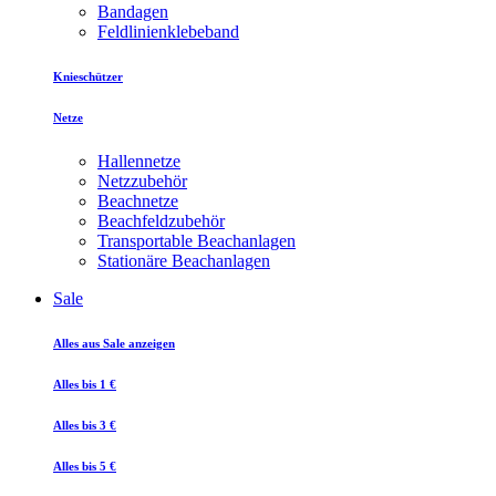
Bandagen
Feldlinienklebeband
Knieschützer
Netze
Hallennetze
Netzzubehör
Beachnetze
Beachfeldzubehör
Transportable Beachanlagen
Stationäre Beachanlagen
Sale
Alles aus Sale anzeigen
Alles bis 1 €
Alles bis 3 €
Alles bis 5 €