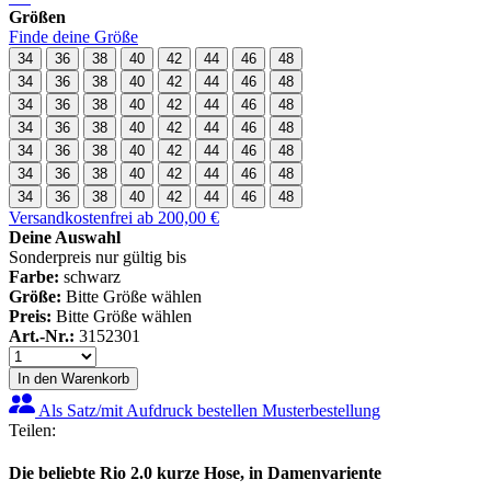
Größen
Finde deine Größe
34
36
38
40
42
44
46
48
34
36
38
40
42
44
46
48
34
36
38
40
42
44
46
48
34
36
38
40
42
44
46
48
34
36
38
40
42
44
46
48
34
36
38
40
42
44
46
48
34
36
38
40
42
44
46
48
Versandkostenfrei ab 200,00 €
Deine Auswahl
Sonderpreis nur gültig bis
Farbe:
schwarz
Größe:
Bitte Größe wählen
Preis:
Bitte Größe wählen
Art.-Nr.:
3152301
In den Warenkorb
Als Satz/mit Aufdruck bestellen
Musterbestellung
Teilen:
Die beliebte Rio 2.0 kurze Hose, in Damenvariente