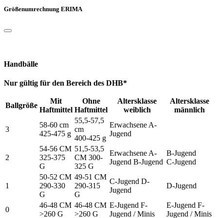
Größenumrechnung ERIMA
Handbälle
Nur gültig für den Bereich des DHB*
Mit
Ohne
Altersklasse
Altersklasse
Ballgröße
Haftmittel
Haftmittel
weiblich
männlich
55,5-57,5
58-60 cm
Erwachsene A-
3
cm
425-475 g
Jugend
400-425 g
54-56 CM
51,5-53,5
Erwachsene A-
B-Jugend
2
325-375
CM 300-
Jugend B-Jugend
C-Jugend
G
325 G
50-52 CM
49-51 CM
C-Jugend D-
1
290-330
290-315
D-Jugend
Jugend
G
G
46-48 CM
46-48 CM
E-Jugend F-
E-Jugend F-
0
>260 G
>260 G
Jugend / Minis
Jugend / Minis