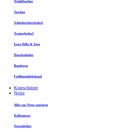
Trinkflaschen
Taschen
Schiedsrichterbedarf
Trainerbedarf
Erste Hilfe & Tape
Duschzubehör
Bandagen
Feldlinienklebeband
Knieschützer
Netze
Alles aus Netze anzeigen
Hallennetze
Netzzubehör