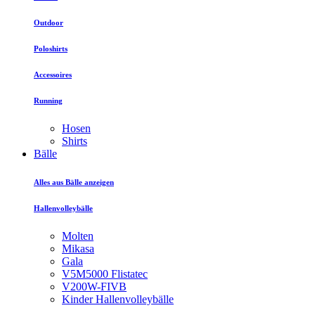
Outdoor
Poloshirts
Accessoires
Running
Hosen
Shirts
Bälle
Alles aus Bälle anzeigen
Hallenvolleybälle
Molten
Mikasa
Gala
V5M5000 Flistatec
V200W-FIVB
Kinder Hallenvolleybälle