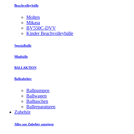
Beachvolleybälle
Molten
Mikasa
BV550C-DVV
Kinder Beachvolleybälle
Spezialbälle
Minibälle
BALLAKTION
Ballzubehör
Ballpumpen
Ballwagen
Balltaschen
Ballreparaturen
Zubehör
Alles aus Zubehör anzeigen