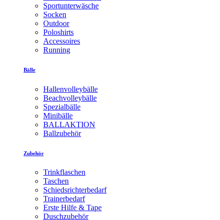
Sportunterwäsche
Socken
Outdoor
Poloshirts
Accessoires
Running
Bälle
Hallenvolleybälle
Beachvolleybälle
Spezialbälle
Minibälle
BALLAKTION
Ballzubehör
Zubehör
Trinkflaschen
Taschen
Schiedsrichterbedarf
Trainerbedarf
Erste Hilfe & Tape
Duschzubehör