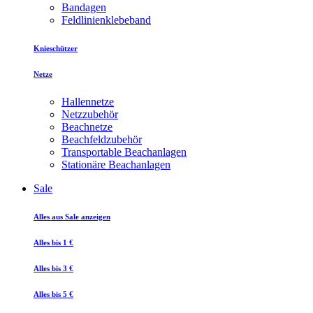
Bandagen
Feldlinienklebeband
Knieschützer
Netze
Hallennetze
Netzzubehör
Beachnetze
Beachfeldzubehör
Transportable Beachanlagen
Stationäre Beachanlagen
Sale
Alles aus Sale anzeigen
Alles bis 1 €
Alles bis 3 €
Alles bis 5 €