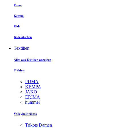
Puma
Kempa
Kids
Badelatschen
Textilien
Alles aus Textilien anzeigen
T-Shirts
PUMA
KEMPA
JAKO
ERIMA
hummel
Volleyballtrikots
Trikots Damen