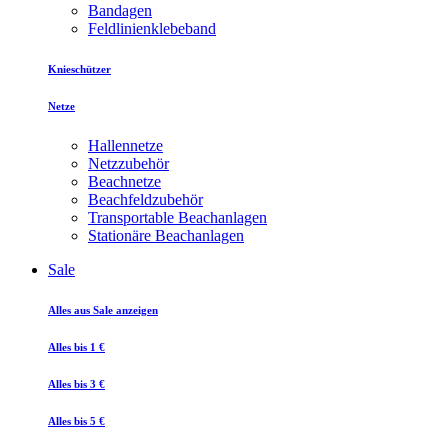
Bandagen
Feldlinienklebeband
Knieschützer
Netze
Hallennetze
Netzzubehör
Beachnetze
Beachfeldzubehör
Transportable Beachanlagen
Stationäre Beachanlagen
Sale
Alles aus Sale anzeigen
Alles bis 1 €
Alles bis 3 €
Alles bis 5 €