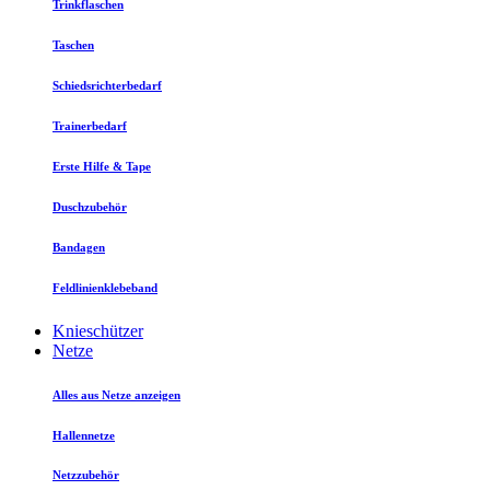
Trinkflaschen
Taschen
Schiedsrichterbedarf
Trainerbedarf
Erste Hilfe & Tape
Duschzubehör
Bandagen
Feldlinienklebeband
Knieschützer
Netze
Alles aus Netze anzeigen
Hallennetze
Netzzubehör