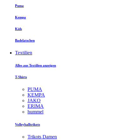
Puma
Kempa
Kids
Badelatschen
Textilien
Alles aus Textilien anzeigen
T-Shirts
PUMA
KEMPA
JAKO
ERIMA
hummel
Volleyballtrikots
Trikots Damen