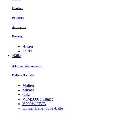
Outdoor
Poloshirts
Accessoires
Running
Hosen
Shirts
Bälle
Alles aus Bälle anzeigen
Hallenvolleybälle
Molten
Mikasa
Gala
V5M5000 Flistatec
V200W-FIVB
Kinder Hallenvolleybälle