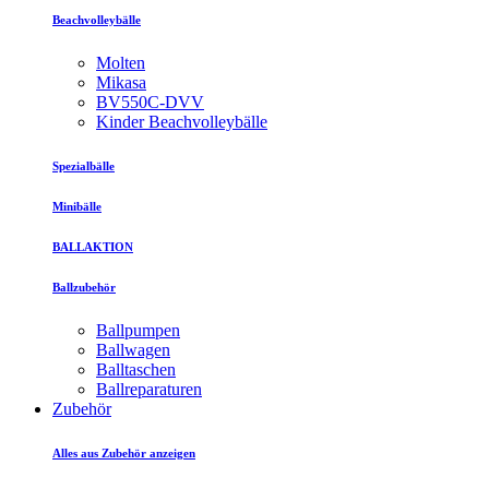
Beachvolleybälle
Molten
Mikasa
BV550C-DVV
Kinder Beachvolleybälle
Spezialbälle
Minibälle
BALLAKTION
Ballzubehör
Ballpumpen
Ballwagen
Balltaschen
Ballreparaturen
Zubehör
Alles aus Zubehör anzeigen