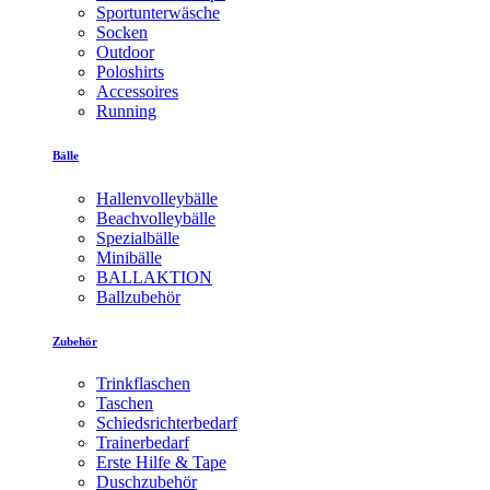
Sportunterwäsche
Socken
Outdoor
Poloshirts
Accessoires
Running
Bälle
Hallenvolleybälle
Beachvolleybälle
Spezialbälle
Minibälle
BALLAKTION
Ballzubehör
Zubehör
Trinkflaschen
Taschen
Schiedsrichterbedarf
Trainerbedarf
Erste Hilfe & Tape
Duschzubehör