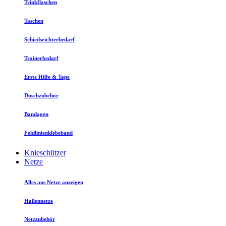
Trinkflaschen
Taschen
Schiedsrichterbedarf
Trainerbedarf
Erste Hilfe & Tape
Duschzubehör
Bandagen
Feldlinienklebeband
Knieschützer
Netze
Alles aus Netze anzeigen
Hallennetze
Netzzubehör