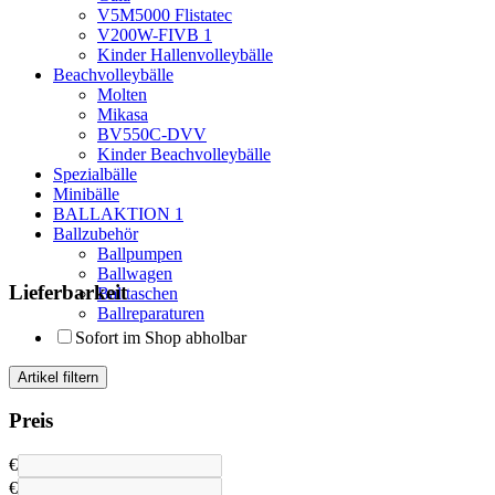
V5M5000 Flistatec
V200W-FIVB
1
Kinder Hallenvolleybälle
Beachvolleybälle
Molten
Mikasa
BV550C-DVV
Kinder Beachvolleybälle
Spezialbälle
Minibälle
BALLAKTION
1
Ballzubehör
Ballpumpen
Ballwagen
Lieferbarkeit
Balltaschen
Ballreparaturen
Sofort im Shop abholbar
Artikel filtern
Preis
€
€