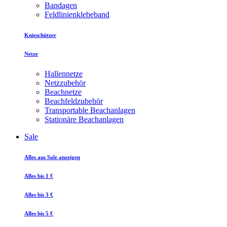
Bandagen
Feldlinienklebeband
Knieschützer
Netze
Hallennetze
Netzzubehör
Beachnetze
Beachfeldzubehör
Transportable Beachanlagen
Stationäre Beachanlagen
Sale
Alles aus Sale anzeigen
Alles bis 1 €
Alles bis 3 €
Alles bis 5 €