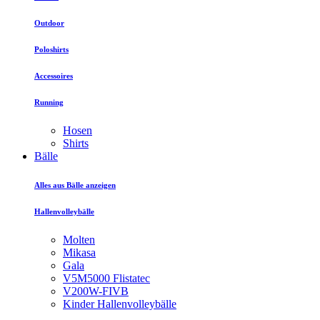
Outdoor
Poloshirts
Accessoires
Running
Hosen
Shirts
Bälle
Alles aus Bälle anzeigen
Hallenvolleybälle
Molten
Mikasa
Gala
V5M5000 Flistatec
V200W-FIVB
Kinder Hallenvolleybälle