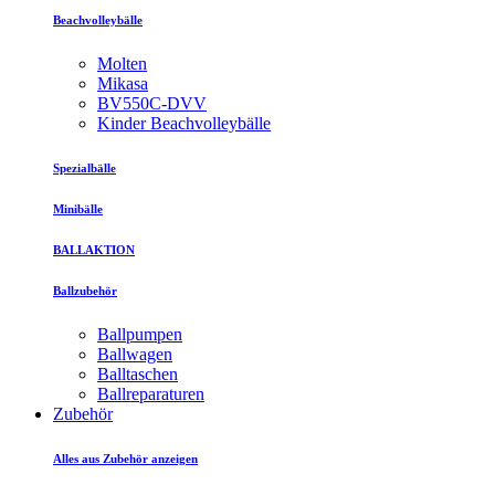
Beachvolleybälle
Molten
Mikasa
BV550C-DVV
Kinder Beachvolleybälle
Spezialbälle
Minibälle
BALLAKTION
Ballzubehör
Ballpumpen
Ballwagen
Balltaschen
Ballreparaturen
Zubehör
Alles aus Zubehör anzeigen