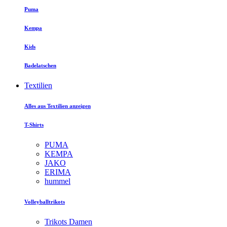
Puma
Kempa
Kids
Badelatschen
Textilien
Alles aus Textilien anzeigen
T-Shirts
PUMA
KEMPA
JAKO
ERIMA
hummel
Volleyballtrikots
Trikots Damen