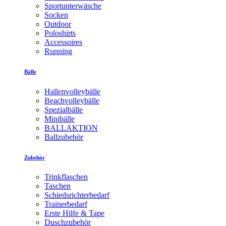
Sportunterwäsche
Socken
Outdoor
Poloshirts
Accessoires
Running
Bälle
Hallenvolleybälle
Beachvolleybälle
Spezialbälle
Minibälle
BALLAKTION
Ballzubehör
Zubehör
Trinkflaschen
Taschen
Schiedsrichterbedarf
Trainerbedarf
Erste Hilfe & Tape
Duschzubehör