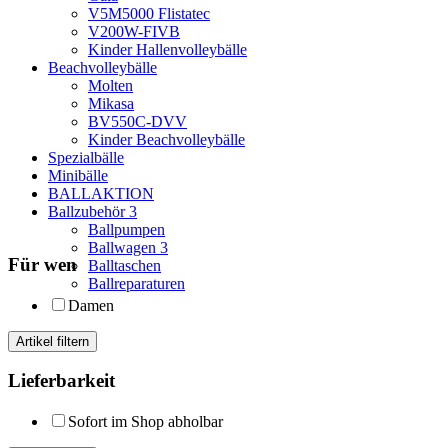
V5M5000 Flistatec
V200W-FIVB
Kinder Hallenvolleybälle
Beachvolleybälle
Molten
Mikasa
BV550C-DVV
Kinder Beachvolleybälle
Spezialbälle
Minibälle
BALLAKTION
Ballzubehör
3
Ballpumpen
Ballwagen
3
Für wen
Balltaschen
Ballreparaturen
Damen
Artikel filtern
Lieferbarkeit
Sofort im Shop abholbar