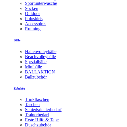
Sportunterwäsche
Socken
Outdoor
Poloshirts
Accessoires
Running
Bälle
Hallenvolleybälle
Beachvolleybälle
Spezialbälle
Minibälle
BALLAKTION
Ballzubehör
Zubehör
Trinkflaschen
Taschen
Schiedsrichterbedarf
Trainerbedarf
Erste Hilfe & Tape
Duschzubehör