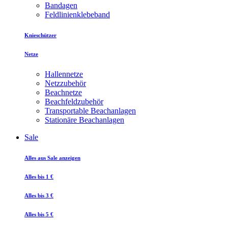
Bandagen
Feldlinienklebeband
Knieschützer
Netze
Hallennetze
Netzzubehör
Beachnetze
Beachfeldzubehör
Transportable Beachanlagen
Stationäre Beachanlagen
Sale
Alles aus Sale anzeigen
Alles bis 1 €
Alles bis 3 €
Alles bis 5 €