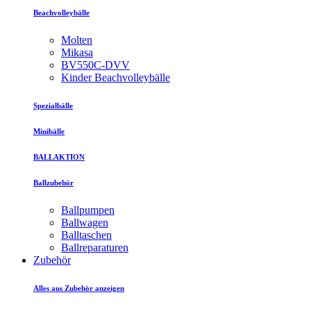
Beachvolleybälle
Molten
Mikasa
BV550C-DVV
Kinder Beachvolleybälle
Spezialbälle
Minibälle
BALLAKTION
Ballzubehör
Ballpumpen
Ballwagen
Balltaschen
Ballreparaturen
Zubehör
Alles aus Zubehör anzeigen