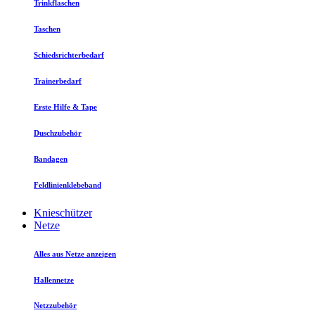
Trinkflaschen
Taschen
Schiedsrichterbedarf
Trainerbedarf
Erste Hilfe & Tape
Duschzubehör
Bandagen
Feldlinienklebeband
Knieschützer
Netze
Alles aus Netze anzeigen
Hallennetze
Netzzubehör