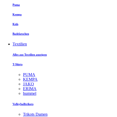
Puma
Kempa
Kids
Badelatschen
Textilien
Alles aus Textilien anzeigen
T-Shirts
PUMA
KEMPA
JAKO
ERIMA
hummel
Volleyballtrikots
Trikots Damen