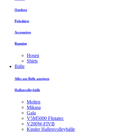
Outdoor
Poloshirts
Accessoires
Running
Hosen
Shirts
Bälle
Alles aus Bälle anzeigen
Hallenvolleybälle
Molten
Mikasa
Gala
V5M5000 Flistatec
V200W-FIVB
Kinder Hallenvolleybälle